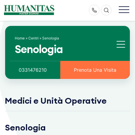
Skip
to
content
Home
»
Centri
»
Senologia
Senologia
0331476210
Prenota Una Visita
Medici e Unità Operative
Senologia