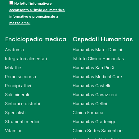
Ho letto l’informativa e
acconsento all’invio del materiale
informativo e promozionale a
mezzo email
Enciclopedia medica
Ospedali Humanitas
Anatomia
Humanitas Mater Domini
Integratori alimentari
Istituto Clinico Humanitas
Malattie
Humanitas San Pio X
Primo soccorso
Humanitas Medical Care
Principi attivi
Humanitas Castelli
Sali minerali
Humanitas Gavazzeni
Sintomi e disturbi
Humanitas Cellini
Specialisti
Clinica Fornaca
Strumenti medici
Humanitas Gradenigo
Vitamine
Clinica Sedes Sapientiae