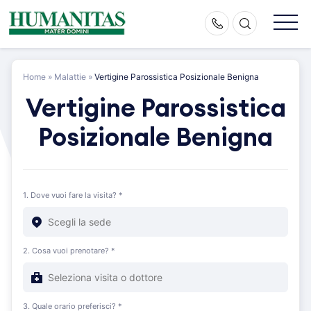
Skip
to
content
Home
»
Malattie
»
Vertigine Parossistica Posizionale Benigna
Vertigine Parossistica
Posizionale Benigna
1. Dove vuoi fare la visita? *
2. Cosa vuoi prenotare? *
3. Quale orario preferisci? *