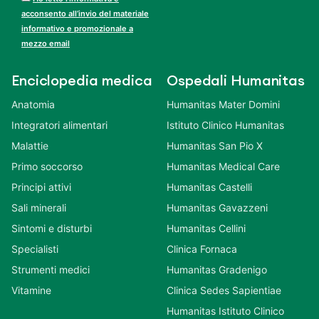
acconsento all’invio del materiale
informativo e promozionale a
mezzo email
Enciclopedia medica
Ospedali Humanitas
Anatomia
Humanitas Mater Domini
Integratori alimentari
Istituto Clinico Humanitas
Malattie
Humanitas San Pio X
Primo soccorso
Humanitas Medical Care
Principi attivi
Humanitas Castelli
Sali minerali
Humanitas Gavazzeni
Sintomi e disturbi
Humanitas Cellini
Specialisti
Clinica Fornaca
Strumenti medici
Humanitas Gradenigo
Vitamine
Clinica Sedes Sapientiae
Humanitas Istituto Clinico