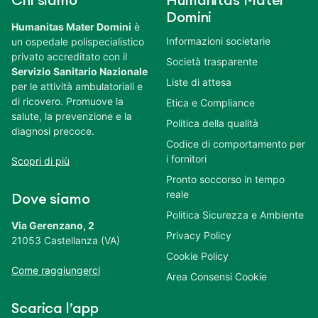
Chi siamo
Humanitas Mater
Domini
Humanitas Mater Domini
è
Informazioni societarie
un ospedale polispecialistico
privato accreditato con il
Società trasparente
Servizio Sanitario Nazionale
Liste di attesa
per le attività ambulatoriali e
di ricovero. Promuove la
Etica e Compliance
salute, la prevenzione e la
Politica della qualità
diagnosi precoce.
Codice di comportamento per
i fornitori
Scopri di più
Pronto soccorso in tempo
reale
Dove siamo
Politica Sicurezza e Ambiente
Via Gerenzano, 2
Privacy Policy
21053 Castellanza (VA)
Cookie Policy
Come raggiungerci
Area Consensi Cookie
Scarica l’app