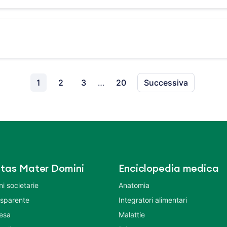
1
2
3
…
20
Successiva
tas Mater Domini
Enciclopedia medica
i societarie
Anatomia
asparente
Integratori alimentari
tesa
Malattie