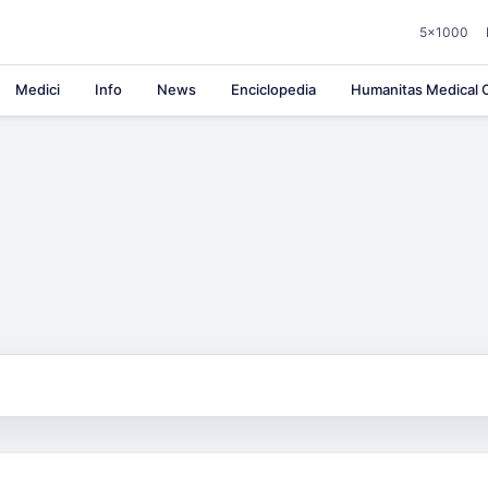
5×1000
Medici
Info
News
Enciclopedia
Humanitas Medical C