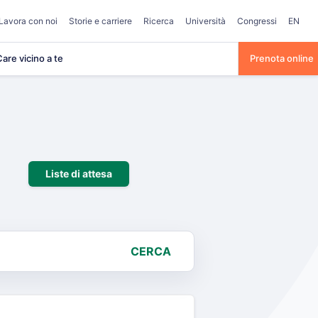
Lavora con noi
Storie e carriere
Ricerca
Università
Congressi
EN
are vicino a te
Prenota online
Liste di attesa
CERCA