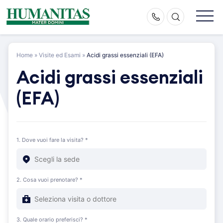
Skip
to
content
Home
»
Visite ed Esami
»
Acidi grassi essenziali (EFA)
Acidi grassi essenziali
(EFA)
1. Dove vuoi fare la visita? *
2. Cosa vuoi prenotare? *
3. Quale orario preferisci? *