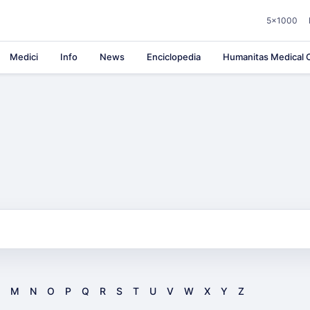
5×1000
Medici
Info
News
Enciclopedia
Humanitas Medical C
M
N
O
P
Q
R
S
T
U
V
W
X
Y
Z