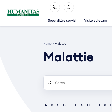
Skip
to
content
Specialità e servizi
Visite ed esami
Home
»
Malattie
Malattie
A
B
C
D
E
F
G
H
I
J
K
L