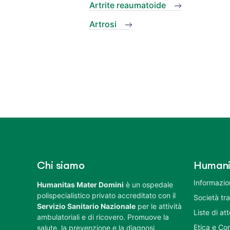
Artrite reaumatoide
Artrosi
Chi siamo
Humani
Informazion
Humanitas Mater Domini
è un ospedale
polispecialistico privato accreditato con il
Società tr
Servizio Sanitario Nazionale
per le attività
Liste di at
ambulatoriali e di ricovero. Promuove la
Etica e Co
salute, la prevenzione e la diagnosi