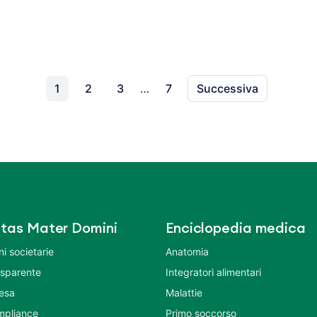
1
2
3
…
7
Successiva
tas Mater Domini
Enciclopedia medica
i societarie
Anatomia
asparente
Integratori alimentari
tesa
Malattie
mpliance
Primo soccorso