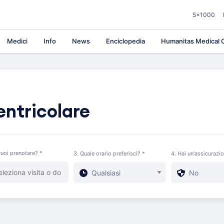
5×1000
Medici
Info
News
Enciclopedia
Humanitas Medical C
entricolare
uoi prenotare? *
3. Quale orario preferisci? *
4. Hai un'assicurazi