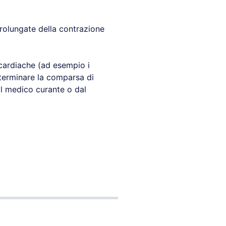
prolungate della contrazione
e cardiache (ad esempio i
eterminare la comparsa di
l medico curante o dal