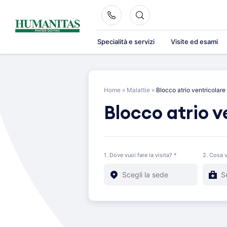
Skip
to
content
Specialità e servizi
Visite ed esami
Home
»
Malattie
»
Blocco atrio ventricolare
Blocco atrio v
1. Dove vuoi fare la visita? *
2. Cosa v