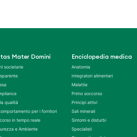
tas Mater Domini
Enciclopedia medica
i societarie
Anatomia
asparente
Integratori alimentari
tesa
Malattie
mpliance
Primo soccorso
la qualità
Principi attivi
comportamento per i fornitori
Sali minerali
corso in tempo reale
Sintomi e disturbi
icurezza e Ambiente
Specialisti