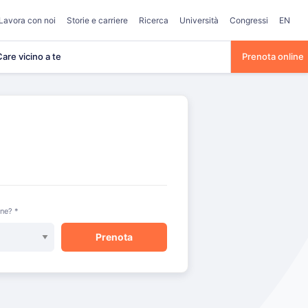
Lavora con noi
Storie e carriere
Ricerca
Università
Congressi
EN
are vicino a te
Prenota online
one? *