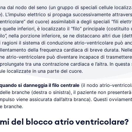
na dal nodo del seno (un gruppo di speciali cellule localizza
. L’impulso elettrico si propaga successivamente attraverso 
tricolare” del cuore) assimilabili a degli speciali “fili elettr
quelle inferiori, è localizzato il “filo” principale (costituit
ilo”, nella porzione inferiore, se ne distaccano altri due (de
nti ragioni il sistema di conduzione atrio-ventricolare può an
entamento della frequenza cardiaca di breve durata. Nelle 
ne atrio-ventricolare può diventare incapace di trasmettere
rolungate tra una contrazione cardiaca e l’altra. In questa 
ule localizzate in una parte del cuore.
 quando si
danneggia il filo centrale
(il nodo atrio-ventricol
delle branche (destra o sinistra), il paziente non presenter
impulso viene assicurata dall’altra branca). Questi ovviame
e branche.
omi del blocco atrio ventricolare?