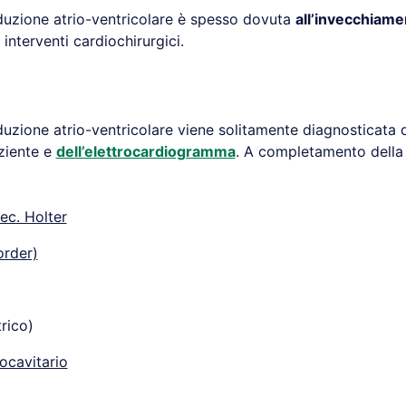
duzione atrio-ventricolare è spesso dovuta
all’invecchiame
interventi cardiochirurgici.
duzione atrio-ventricolare viene solitamente diagnosticata
aziente e
dell’elettrocardiogramma
. A completamento della
ec. Holter
order)
rico)
ocavitario