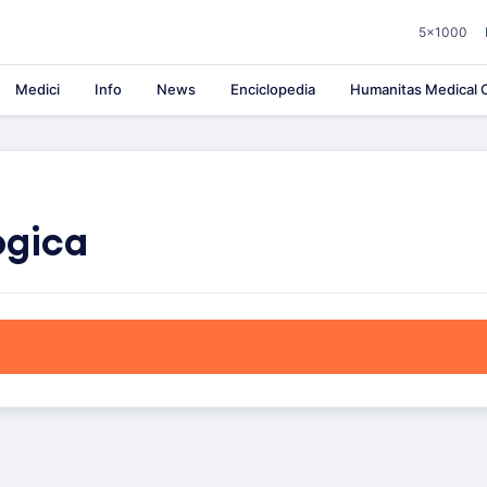
5×1000
Medici
Info
News
Enciclopedia
Humanitas Medical C
a
ogica