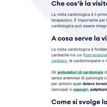
Che cos’è la visi
La visita cardiologica è il pr
terapeutico. È importante per 
cardiologica può essere integr
A cosa serve la v
La visita cardiologica è fondam
cardiache tra cui l’
ipertensione
cardiaco
, le cardiomiopatie o l
Gli
ambulatori di cardiologia
di
senza anamnesi di patologia c
per sintomi quali
dolore torac
(sincope) o
capogiri
,
palpitazi
Come si svolge la