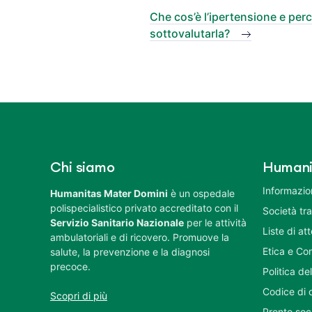
Che cos’è l’ipertensione e per
sottovalutarla?
Chi siamo
Humani
Informazion
Humanitas Mater Domini
è un ospedale
polispecialistico privato accreditato con il
Società tr
Servizio Sanitario Nazionale
per le attività
Liste di at
ambulatoriali e di ricovero. Promuove la
Etica e Co
salute, la prevenzione e la diagnosi
precoce.
Politica del
Codice di 
Scopri di più
Pronto soc