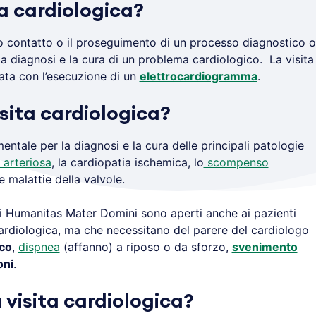
ta cardiologica?
imo contatto o il proseguimento di un processo diagnostico o
la diagnosi e la cura di un problema cardiologico. La visita
ata con l’esecuzione di un
elettrocardiogramma
.
isita cardiologica?
entale per la diagnosi e la cura delle principali patologie
 arteriosa
, la cardiopatia ischemica, lo
scompenso
e malattie della valvole.
 Humanitas Mater Domini sono aperti anche ai pazienti
ardiologica, ma che necessitano del parere del cardiologo
ico
,
dispnea
(affanno) a riposo o da sforzo,
svenimento
oni
.
 visita cardiologica?