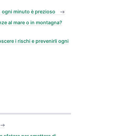
a, ogni minuto è prezioso
nze al mare o in montagna?
cere i rischi e prevenirli ogni
e sfatare per smettere di