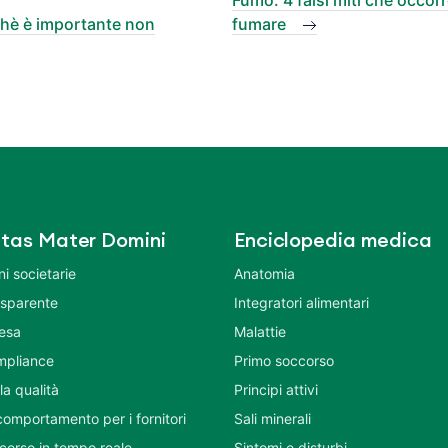
chè è importante non
fumare
tas Mater Domini
Enciclopedia medica
i societarie
Anatomia
asparente
Integratori alimentari
tesa
Malattie
mpliance
Primo soccorso
la qualità
Principi attivi
comportamento per i fornitori
Sali minerali
corso in tempo reale
Sintomi e disturbi