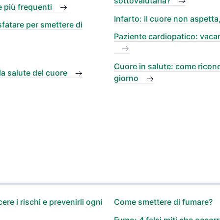
sottovalutarla?
 più frequenti
Infarto: il cuore non aspett
sfatare per smettere di
Paziente cardiopatico: vaca
Cuore in salute: come riconos
la salute del cuore
giorno
re i rischi e prevenirli ogni
Come smettere di fumare?
Fumo: 4 falsi miti che occorr