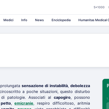
5×1000
Medici
Info
News
Enciclopedia
Humanitas Medical C
 prolungata
sensazione di instabilità
,
debolezza
P
circoscritto a poche situazioni, questo disturbo
di patologie. Associati al
capogiro
, possono
1
 petto
,
emicranie
,
respiro difficoltoso, aritmia