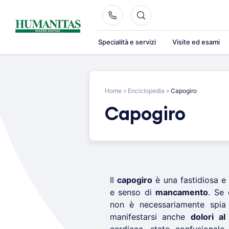
Skip
to
content
Specialità e servizi
Visite ed esami
Home
»
Enciclopedia
»
Capogiro
Capogiro
Il
capogiro
è una fastidiosa e
e senso di
mancamento
. Se 
non è necessariamente spia 
manifestarsi anche
dolori al