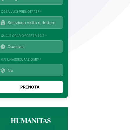
. COSA VUOI PRENOTARE? *
. QUALE ORARIO PREFERISCI? *
. HAI UN'ASSICURAZIONE? *