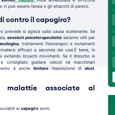
,
vomito
,
nausea
,
vista annebbiata e difficoltà
o vi può essere l’ansia o gli attacchi di panico.
2
di contro il capogiro?
o prevede si agisca sulla causa scatenante. Se
3
nsia,
sessioni psicoterapeutiche
saranno utili per
acologica
, trattamenti fisioterapici e mutamenti
rivelarsi efficaci a seconda dei casi.È bene, in
4
i evitando bruschi movimenti. Se il disturbo si
 consigliato guidare veicoli né macchinari
gimento è anche
limitare
l’assunzione di
alcol
,
 malattie associate al
ciabili al
capogiro
sono: