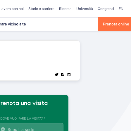
Lavora con noi
Storie e carriere
Ricerca
Università
Congressi
EN
are vicino a te
Prenota online
renota una visita
. DOVE VUOI FARE LA VISITA? *