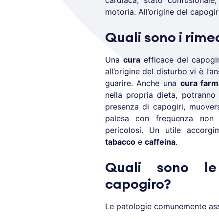
cardiaca, stato confusionale
motoria. All’origine del capogir
Quali sono i rime
Una
cura
efficace del capogir
all’origine del disturbo vi è l’a
guarire. Anche una
cura farm
nella propria dieta, potranno 
presenza di capogiri, muovers
palesa con frequenza non è
pericolosi. Un utile accor
tabacco
e
caffeina
.
Quali sono le
capogiro?
Le patologie comunemente asso