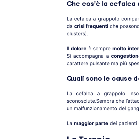
Che cos’è la cefalea
La cefalea a grappolo compare 
da
crisi frequenti
che possono 
clusters).
Il
dolore
è sempre
molto inte
Si accompagna a
congestion
carattere pulsante ma più spess
Quali sono le cause d
La cefalea a grappolo ins
sconosciute.Sembra che l’attac
un malfunzionamento del gangli
La
maggior parte
dei pazienti