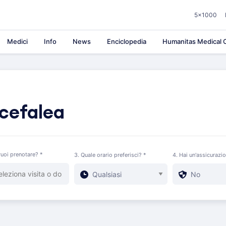
5×1000
Medici
Info
News
Enciclopedia
Humanitas Medical C
 cefalea
uoi prenotare? *
3. Quale orario preferisci? *
4. Hai un'assicurazi