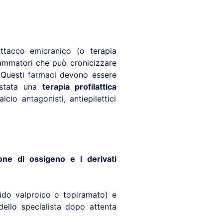
attacco emicranico (o terapia
fiammatori che può cronicizzare
. Questi farmaci devono essere
ostata una
terapia profilattica
cio antagonisti, antiepilettici
ione di ossigeno e i derivati
(acido valproico o topiramato) e
dello specialista dopo attenta