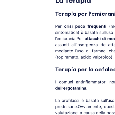
La Terapia
Terapia per l’emicran
Per
crisi poco frequenti
(men
sintomatica) è basata sull’uso
l’emicrania.Per
attacchi di med
assunti all’insorgenza dell’a
mediante l’uso di farmaci che 
(topiramato, acido valproico).
Terapia per la cefale
I comuni antinfiammatori non 
dell’ergotamina
.
La profilassi è basata sull’uso
prednisone.Ovviamente, queste
valutazione, a causa della possi