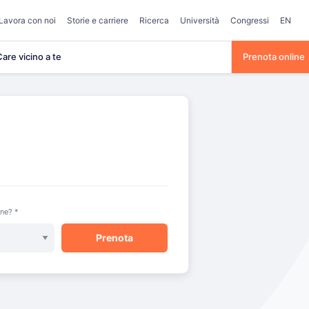
Lavora con noi
Storie e carriere
Ricerca
Università
Congressi
EN
are vicino a te
Prenota online
one? *