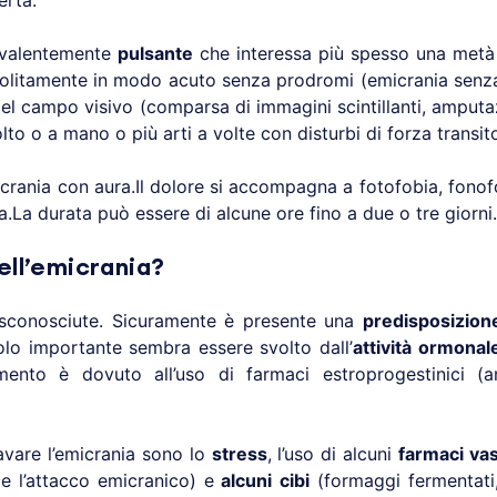
ertà.
valentemente
pulsante
che interessa più spesso una metà 
litamente in modo acuto senza prodromi (emicrania senza
el campo visivo (comparsa di immagini scintillanti, amputa
lto o a mano o più arti a volte con disturbi di forza transito
icrania con aura.Il dolore si accompagna a fotofobia, fonofo
sica.La durata può essere di alcune ore fino a due o tre giorni.
ell’emicrania?
 sconosciute. Sicuramente è presente una
predisposizion
olo importante sembra essere svolto dall’
attività ormonal
ento è dovuto all’uso di farmaci estroprogestinici (an
avare l’emicrania sono lo
stress
, l’uso di alcuni
farmaci vas
e l’attacco emicranico) e
alcuni cibi
(formaggi fermentati, 