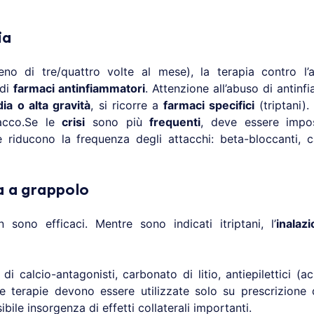
ia
o di tre/quattro volte al mese), la terapia contro l’
 di
farmaci antinfiammatori
. Attenzione all’abuso di antin
ia o alta gravità
, si ricorre a
farmaci specifici
(triptani)
ttacco.Se le
crisi
sono più
frequenti
, deve essere imp
riducono la frequenza degli attacchi: beta-bloccanti, cal
a a grappolo
sono efficaci. Mentre sono indicati itriptani, l’
inalaz
 di calcio-antagonisti, carbonato di litio, antiepilettici 
 terapie devono essere utilizzate solo su prescrizione 
bile insorgenza di effetti collaterali importanti.