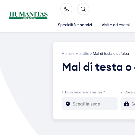
Skip
to
content
Specialità e servizi
Visite ed esami
Home
»
Malattie
»
Mal di testa o cefalea
Mal di testa o
1. Dove vuoi fare la visita? *
2. Cosa v