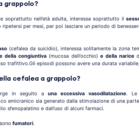
 a grappolo?
soprattutto nell’età adulta, interessa soprattutto il
sess
ripetersi per mesi, per poi lasciare un periodo di benesse
nso
(cefalea da suicidio), interessa solitamente la zona t
e della congiuntiva
(mucosa dell’occhio)
e della narice
d
o trafittivo.Gli episodi possono avere una durata variabile,
ella cefalea a grappolo?
orge in seguito a
una eccessiva vasodilatazione
. Le
co emicranico sia generato dalla stimolazione di una parte
o sfenopalatino e dall’uso di alcuni farmaci.
 sono
fumatori
.