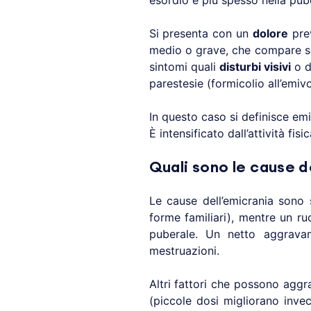
esordio è più spesso nella pub
Si presenta con un
dolore
pre
medio o grave, che compare so
sintomi quali
disturbi visivi
o d
parestesie (formicolio all’emivo
In questo caso si definisce em
È intensificato dall’attività fi
Quali sono le cause d
Le cause dell’emicrania sono
forme familiari), mentre un ru
puberale. Un netto aggravam
mestruazioni.
Altri fattori che possono aggr
(piccole dosi migliorano invec