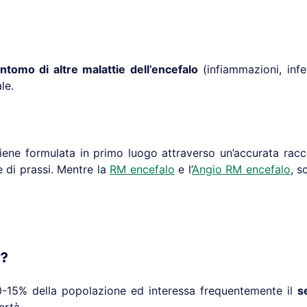
intomo di altre malattie dell’encefalo
(infiammazioni, infe
le.
iene formulata in primo luogo attraverso un’accurata racco
 di prassi. Mentre la
RM encefalo
e l’
Angio RM encefalo
, s
a?
10-15% della popolazione ed interessa frequentemente il
s