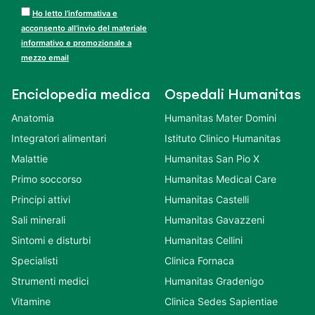
Ho letto l’informativa e
acconsento all’invio del materiale
informativo e promozionale a
mezzo email
Enciclopedia medica
Ospedali Humanitas
Anatomia
Humanitas Mater Domini
Integratori alimentari
Istituto Clinico Humanitas
Malattie
Humanitas San Pio X
Primo soccorso
Humanitas Medical Care
Principi attivi
Humanitas Castelli
Sali minerali
Humanitas Gavazzeni
Sintomi e disturbi
Humanitas Cellini
Specialisti
Clinica Fornaca
Strumenti medici
Humanitas Gradenigo
Vitamine
Clinica Sedes Sapientiae