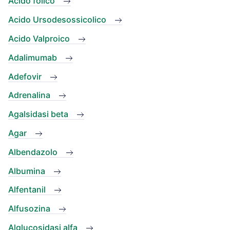
Acido folico
Acido Ursodesossicolico
Acido Valproico
Adalimumab
Adefovir
Adrenalina
Agalsidasi beta
Agar
Albendazolo
Albumina
Alfentanil
Alfusozina
Alglucosidasi alfa