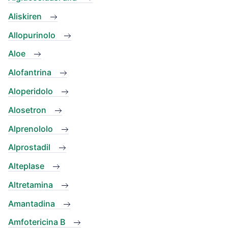
Aliskiren
Allopurinolo
Aloe
Alofantrina
Aloperidolo
Alosetron
Alprenololo
Alprostadil
Alteplase
Altretamina
Amantadina
Amfotericina B