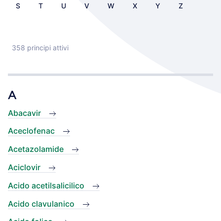
S
T
U
V
W
X
Y
Z
358 principi attivi
A
Abacavir
Aceclofenac
Acetazolamide
Aciclovir
Acido acetilsalicilico
Acido clavulanico