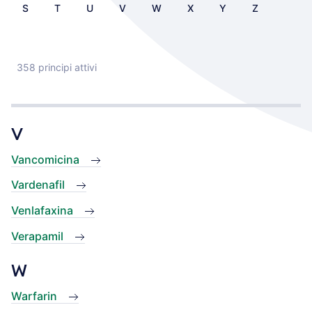
S
T
U
V
W
X
Y
Z
358 principi attivi
V
Vancomicina
Vardenafil
Venlafaxina
Verapamil
W
Warfarin