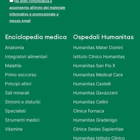
Ho letto l’informativa e
acconsento all’invio del materiale
informativo e promozionale a
mezzo email
Enciclopedia medica
Ospedali Humanitas
Anatomia
Humanitas Mater Domini
Integratori alimentari
Istituto Clinico Humanitas
Malattie
Humanitas San Pio X
Primo soccorso
Humanitas Medical Care
Principi attivi
Humanitas Castelli
Sali minerali
Humanitas Gavazzeni
Sintomi e disturbi
Humanitas Cellini
Specialisti
Clinica Fornaca
Strumenti medici
Humanitas Gradenigo
Vitamine
Clinica Sedes Sapientiae
Humanitas Istituto Clinico