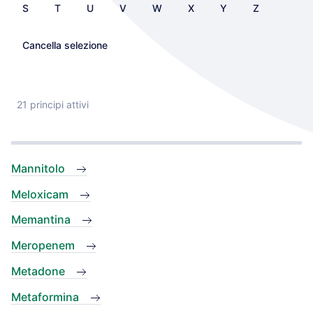
S
T
U
V
W
X
Y
Z
Cancella selezione
21 principi attivi
Mannitolo
Meloxicam
Memantina
Meropenem
Metadone
Metaformina