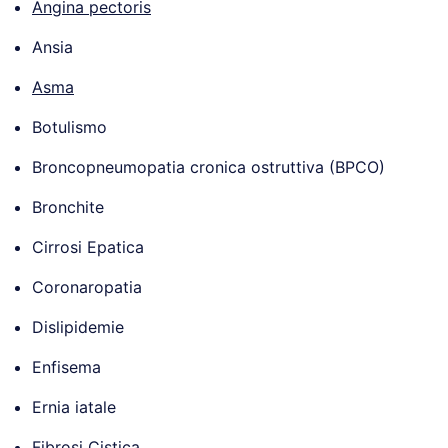
Angina pectoris
Ansia
Asma
Botulismo
Broncopneumopatia cronica ostruttiva (BPCO)
Bronchite
Cirrosi Epatica
Coronaropatia
Dislipidemie
Enfisema
Ernia iatale
Fibrosi Cistica