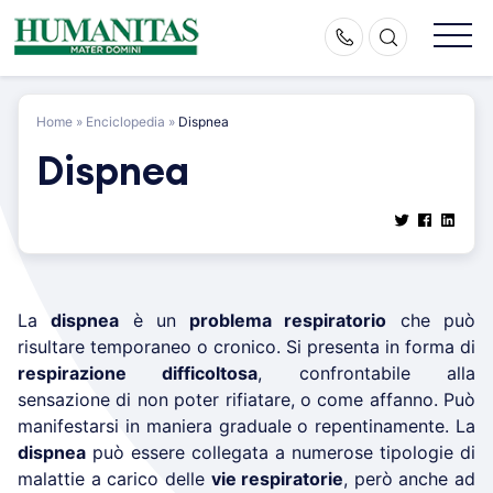
Skip
to
content
Home
»
Enciclopedia
»
Dispnea
Dispnea
La
dispnea
è un
problema respiratorio
che può
risultare temporaneo o cronico. Si presenta in forma di
respirazione difficoltosa
, confrontabile alla
sensazione di non poter rifiatare, o come affanno. Può
manifestarsi in maniera graduale o repentinamente. La
dispnea
può essere collegata a numerose tipologie di
malattie a carico delle
vie respiratorie
, però anche ad