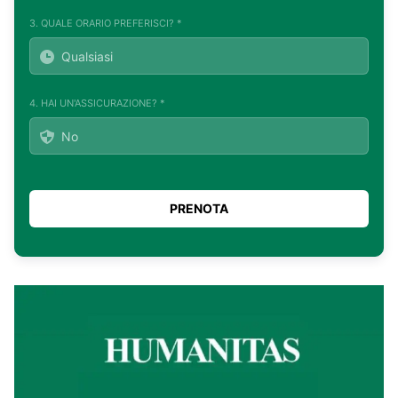
3. QUALE ORARIO PREFERISCI? *
4. HAI UN'ASSICURAZIONE? *