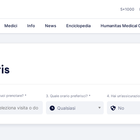
5×1000
Medici
Info
News
Enciclopedia
Humanitas Medical C
is
uoi prenotare? *
3. Quale orario preferisci? *
4. Hai un'assicurazi