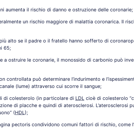
ni aumenta il rischio di danno e ostruzione delle coronarie;
ralmente un rischio maggiore di malattia coronarica. Il ri
 più alto se il padre o il fratello hanno sofferto di coronaro
i 65;
ce a ostruire le coronarie, il monossido di carbonio può inv
on controllata può determinare l’indurimento e l’ispessimen
anale (lume) attraverso cui scorre il sangue;
lli di colesterolo (in particolare di
LDL
cioè di colesterolo “
zione di placche e quindi di aterosclerosi. L’aterosclerosi 
buono” (
HDL
);
gina pectoris condividono comuni fattori di rischio, come l’