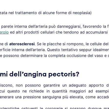
zzata nel trattamento di alcune forme di neoplasia)
 parete interna dell’arteria può danneggiarsi, favorendo la
erolo
ed altri prodotti cellulari che tendono ad accumularsi 
me di
aterosclerosi
. Se le placche si rompono, le cellule del
erficie interna dell’arteria. Questo tentativo seppur idealme
che possono determinare la completa occlusione del vaso e 
omi dell’angina pectoris?
uiscono, non possono garantire un adeguato apporto di
n cui questo ne richiede in quantità maggiori ad esemp
erare una pressione sanguigna più elevata, come accade d
clerotiche ostruenti le coronarie si possono dunque mani