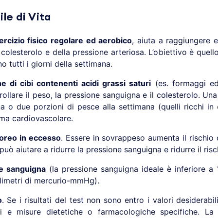
le di Vita
ercizio fisico regolare ed aerobico
, aiuta a raggiungere
olesterolo e della pressione arteriosa. L’obiettivo è quell
no tutti i giorni della settimana.
e di cibi contenenti acidi grassi saturi
(es. formaggi ed 
ollare il peso, la pressione sanguigna e il colesterolo. Una
una o due porzioni di pesce alla settimana (quelli ricchi 
ema cardiovascolare.
oreo in eccesso
. Essere in sovrappeso aumenta il rischio 
uò aiutare a ridurre la pressione sanguigna e ridurre il risc
ne sanguigna
(la pressione sanguigna ideale è inferiore 
illimetri di mercurio-mmHg).
o
. Se i risultati del test non sono entro i valori desidera
ti e misure dietetiche o farmacologiche specifiche. L