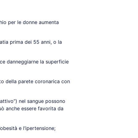
schio per le donne aumenta
patia prima dei 55 anni, o la
ece danneggiarne la superficie
to della parete coronarica con
cattivo”) nel sangue possono
può anche essere favorita da
obesità e l’ipertensione;