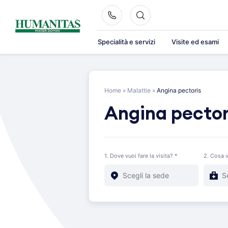
Skip
to
content
Specialità e servizi
Visite ed esami
Home
»
Malattie
»
Angina pectoris
Angina pector
1. Dove vuoi fare la visita? *
2. Cosa v