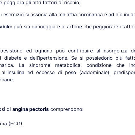
peggiora gli altri fattori di rischio;
esercizio si associa alla malattia coronarica e ad alcuni dei
abile:
può sia danneggiare le arterie che peggiorare i fattori
coesistono ed ognuno può contribuire all’insorgenza del
el diabete e dell’ipertensione. Se si possiedono più fatto
arica. La sindrome metabolica, condizione che incl
nza all’insulina ed eccesso di peso (addominale), predis
onarie.
osi di
angina pectoris
comprendono:
amma (ECG)