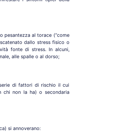
e o pesantezza al torace (“come
catenato dallo stress fisico o
ità fonte di stress. In alcuni,
le, alle spalle o al dorso;
ie di fattori di rischio il cui
n chi non la ha) o secondaria
ica) si annoverano: