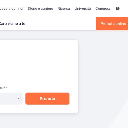
Lavora con noi
Storie e carriere
Ricerca
Università
Congressi
EN
are vicino a te
Prenota online
one? *