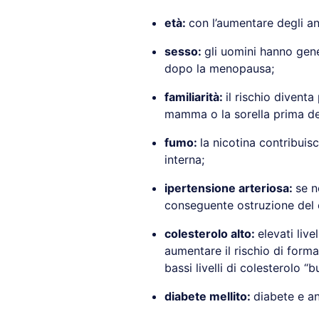
età:
con l’aumentare degli an
sesso:
gli uomini hanno gene
dopo la menopausa;
familiarità:
il rischio diventa
mamma o la sorella prima de
fumo:
la nicotina contribuis
interna;
ipertensione arteriosa:
se n
conseguente ostruzione del c
colesterolo alto:
elevati live
aumentare il rischio di forma
bassi livelli di colesterolo “
diabete mellito:
diabete e an