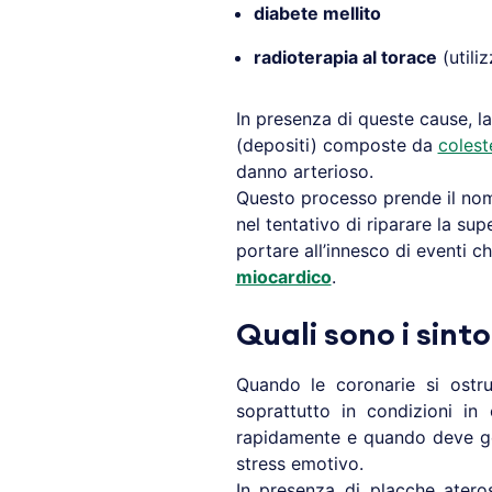
diabete mellito
radioterapia al torace
(utili
In presenza di queste cause, la
(depositi) composte da
colest
danno arterioso.
Questo processo prende il no
nel tentativo di riparare la sup
portare all’innesco di eventi 
miocardico
.
Quali sono i sint
Quando le coronarie si ostr
soprattutto in condizioni i
rapidamente e quando deve gen
stress emotivo.
In presenza di placche ateros