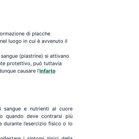
 formazione di placche
nel luogo in cui è avvenuto il
 sangue (piastrine) si attivano
nte protettivo, può tuttavia
dunque causare l’
infarto
 sangue e nutrienti al cuore
io quando deve contrarsi più
urante l’esercizio fisico o lo
festare i sintomi tipici della