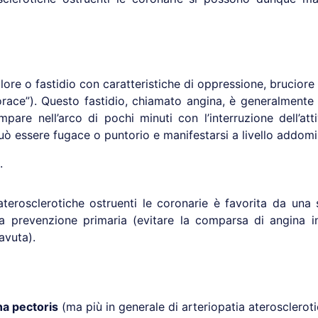
olore o fastidio con caratteristiche di oppressione, brucior
race”). Questo fastidio, chiamato angina, è generalmente s
re nell’arco di pochi minuti con l’interruzione dell’attiv
ò essere fugace o puntorio e manifestarsi a livello addomina
.
erosclerotiche ostruenti le coronarie è favorita da una ser
la prevenzione primaria (evitare la comparsa di angina i
 avuta).
ina pectoris
(ma più in generale di arteriopatia aterosclerot