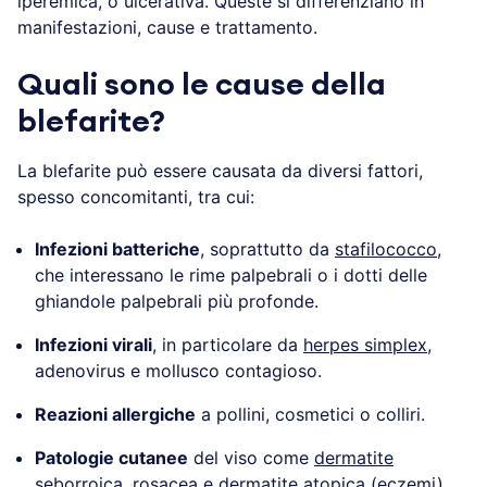
iperemica, o ulcerativa. Queste si differenziano in
manifestazioni, cause e trattamento.
Quali sono le cause della
blefarite?
La blefarite può essere causata da diversi fattori,
spesso concomitanti, tra cui:
Infezioni batteriche
, soprattutto da
stafilococco
,
che interessano le rime palpebrali o i dotti delle
ghiandole palpebrali più profonde.
Infezioni virali
, in particolare da
herpes simplex
,
adenovirus e mollusco contagioso.
Reazioni allergiche
a pollini, cosmetici o colliri.
Patologie cutanee
del viso come
dermatite
seborroica
, rosacea e
dermatite atopica
(eczemi),