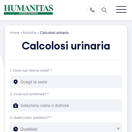
Skip
to
content
Home
»
Malattie
»
Calcolosi urinaria
Calcolosi urinaria
1. Dove vuoi fare la visita? *
2. Cosa vuoi prenotare? *
3. Quale orario preferisci? *