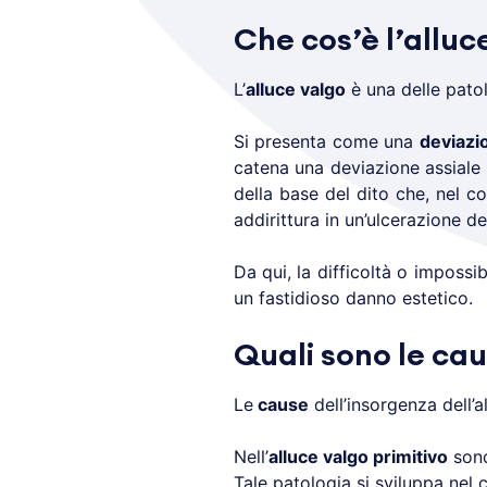
Che cos’è l’alluc
L’
alluce valgo
è una delle patol
Si presenta come una
deviazio
catena una deviazione assiale
della base del dito che, nel co
addirittura in un’ulcerazione de
Da qui, la difficoltà o impossi
un fastidioso danno estetico.
Quali sono le cau
Le
cause
dell’insorgenza dell’a
Nell’
alluce valgo primitivo
son
Tale patologia si sviluppa nel 