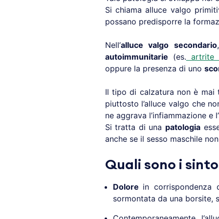
Si chiama alluce valgo primit
possano predisporre la formaz
Nell’
alluce valgo secondario
autoimmunitarie
(es.
artrite
oppure la presenza di uno
sco
Il tipo di calzatura non è mai
piuttosto l’alluce valgo che no
ne aggrava l’infiammazione e l
Si tratta di una
patologia
esse
anche se il sesso maschile no
Quali sono i sint
Dolore
in corrispondenza d
sormontata da una borsite, s
Contemporaneamente, l’allu