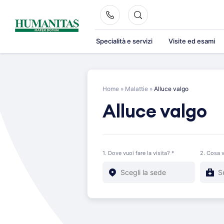
Skip
to
content
Specialità e servizi
Visite ed esami
Home
»
Malattie
»
Alluce valgo
Alluce valgo
1. Dove vuoi fare la visita? *
2. Cosa v