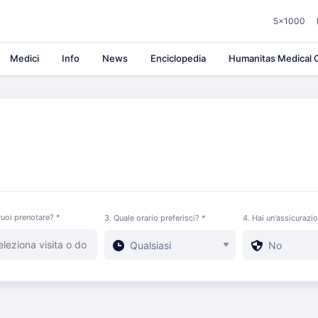
5×1000
Medici
Info
News
Enciclopedia
Humanitas Medical C
uoi prenotare? *
3. Quale orario preferisci? *
4. Hai un'assicurazi