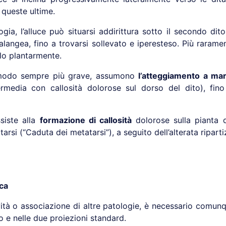
queste ultime.
ogia, l’alluce può situarsi addirittura sotto il secondo dit
alangea, fino a trovarsi sollevato e iperesteso. Più rarame
lo plantarmente.
 modo sempre più grave, assumono
l’atteggiamento a mar
ntermedia con callosità dolorose sul dorso del dito), fino
siste alla
formazione di callosità
dolorose sulla pianta d
rsi (“Caduta dei metatarsi”), a seguito dell’alterata riparti
ica
vità o associazione di altre patologie, è necessario comun
o e nelle due proiezioni standard.