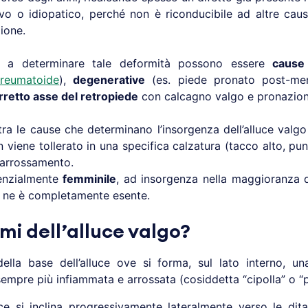
ivo o idiopatico, perché non è riconducibile ad altre caus
ione.
, a determinare tale deformità possono essere
cause 
 reumatoide
),
degenerative
(es. piede pronato post-men
rretto asse del retropiede
con calcagno valgo e pronazione
 tra le cause che determinano l’insorgenza dell’alluce val
n viene tollerato in una specifica calzatura (tacco alto, pun
’arrossamento.
nzialmente
femminile
, ad insorgenza nella maggioranza 
n ne è completamente esente.
omi dell’alluce valgo?
ella base dell’alluce ove si forma, sul lato interno, u
empre più infiammata e arrossata (cosiddetta “cipolla” o “p
ce si inclina progressivamente lateralmente verso le d