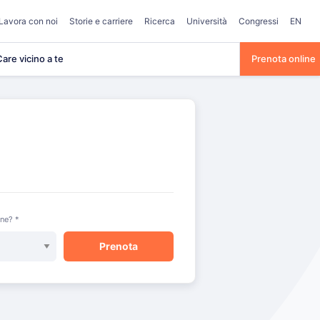
Lavora con noi
Storie e carriere
Ricerca
Università
Congressi
EN
are vicino a te
Prenota online
one? *