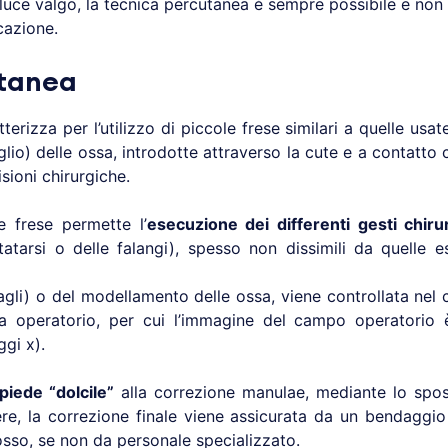
uce valgo, la tecnica percutanea è sempre possibile e non è
cazione.
utanea
tterizza per l’utilizzo di piccole frese similari a quelle usa
io) delle ossa, introdotte attraverso la cute e a contatto 
isioni chirurgiche.
e frese permette l’
esecuzione dei differenti gesti chirur
tarsi o delle falangi), spesso non dissimili da quelle e
agli) o del modellamento delle ossa, viene controllata nel 
ntra operatorio, per cui l’immagine del campo operatori
ggi x).
piede “dolcile”
alla correzione manulae, mediante lo spos
bere, la correzione finale viene assicurata da un bendaggio
so, se non da personale specializzato.