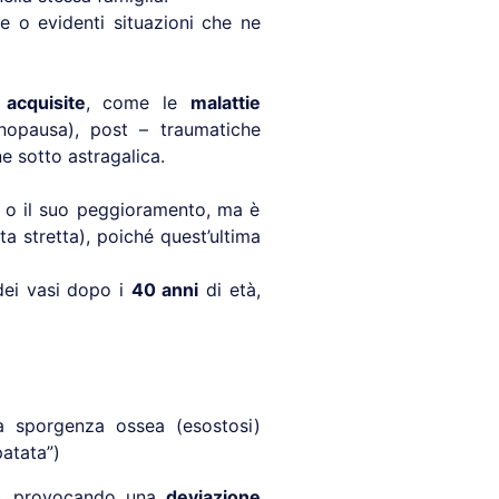
e o evidenti situazioni che ne
acquisite
, come le
malattie
opausa), post – traumatiche
 sotto astragalica.
go o il suo peggioramento, ma è
ta stretta), poiché quest’ultima
dei vasi dopo i
40 anni
di età,
na sporgenza ossea (esostosi)
atata”)
ita, provocando una
deviazione