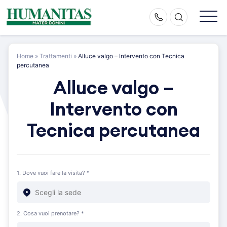
Skip
to
content
Home
»
Trattamenti
»
Alluce valgo – Intervento con Tecnica
percutanea
Alluce valgo –
Intervento con
Tecnica percutanea
1. Dove vuoi fare la visita? *
2. Cosa vuoi prenotare? *