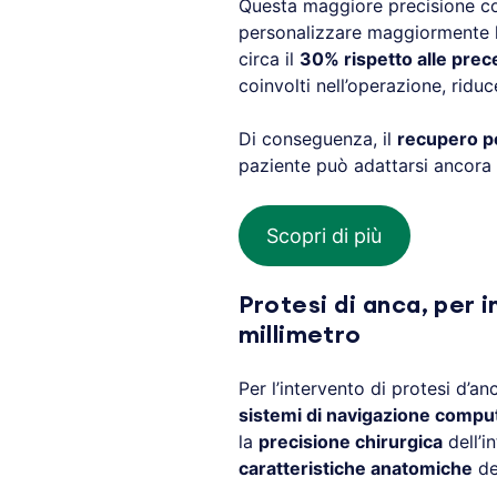
Questa maggiore precisione cons
personalizzare maggiormente l’i
circa il
30% rispetto alle prec
coinvolti nell’operazione, ridu
Di conseguenza, il
recupero po
paziente può adattarsi ancora 
Scopri di più
Protesi di anca, per i
millimetro
Per l’intervento di protesi d’a
sistemi di navigazione compute
la
precisione chirurgica
dell’i
caratteristiche anatomiche
de