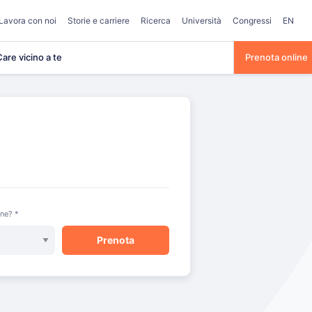
Lavora con noi
Storie e carriere
Ricerca
Università
Congressi
EN
are vicino a te
Prenota online
one? *