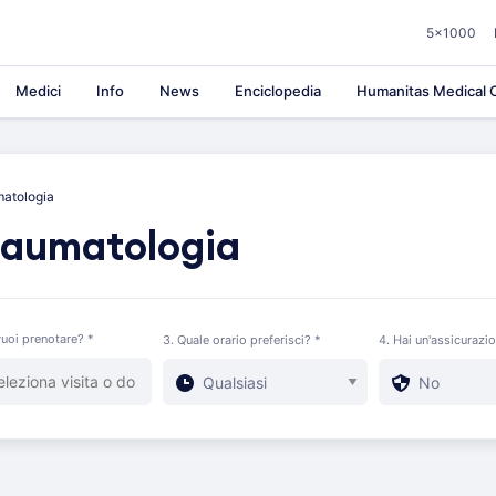
5×1000
Medici
Info
News
Enciclopedia
Humanitas Medical C
matologia
raumatologia
uoi prenotare? *
3. Quale orario preferisci? *
4. Hai un'assicurazi