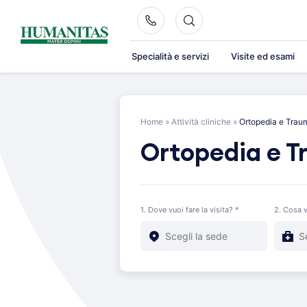
Skip
to
content
Specialità e servizi
Visite ed esami
Home
»
Attività cliniche
»
Ortopedia e Trau
Ortopedia e T
1. Dove vuoi fare la visita? *
2. Cosa v