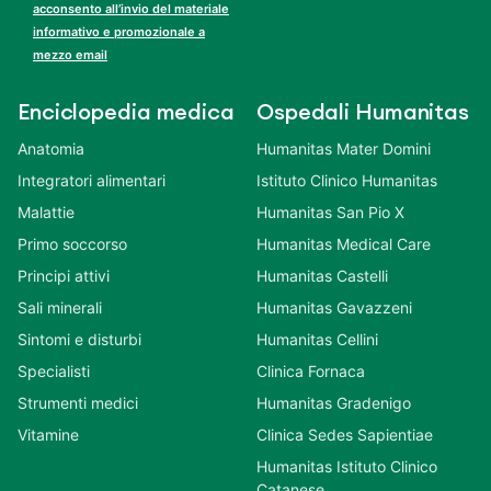
acconsento all’invio del materiale
informativo e promozionale a
mezzo email
Enciclopedia medica
Ospedali Humanitas
Anatomia
Humanitas Mater Domini
Integratori alimentari
Istituto Clinico Humanitas
Malattie
Humanitas San Pio X
Primo soccorso
Humanitas Medical Care
Principi attivi
Humanitas Castelli
Sali minerali
Humanitas Gavazzeni
Sintomi e disturbi
Humanitas Cellini
Specialisti
Clinica Fornaca
Strumenti medici
Humanitas Gradenigo
Vitamine
Clinica Sedes Sapientiae
Humanitas Istituto Clinico
Catanese