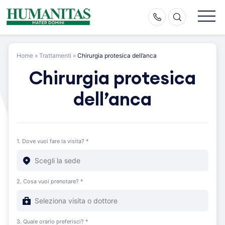
Skip
to
content
Home
»
Trattamenti
»
Chirurgia protesica dell’anca
Chirurgia protesica
dell’anca
1. Dove vuoi fare la visita? *
2. Cosa vuoi prenotare? *
3. Quale orario preferisci? *