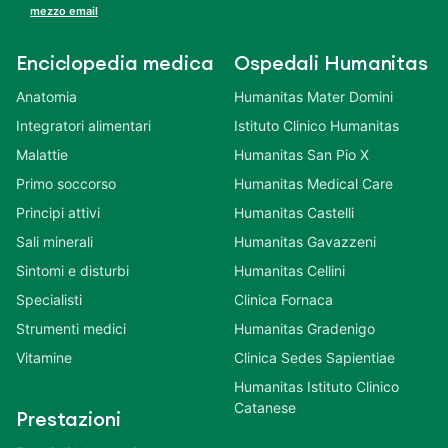
mezzo email
Enciclopedia medica
Ospedali Humanitas
Anatomia
Humanitas Mater Domini
Integratori alimentari
Istituto Clinico Humanitas
Malattie
Humanitas San Pio X
Primo soccorso
Humanitas Medical Care
Principi attivi
Humanitas Castelli
Sali minerali
Humanitas Gavazzeni
Sintomi e disturbi
Humanitas Cellini
Specialisti
Clinica Fornaca
Strumenti medici
Humanitas Gradenigo
Vitamine
Clinica Sedes Sapientiae
Humanitas Istituto Clinico
Catanese
Prestazioni