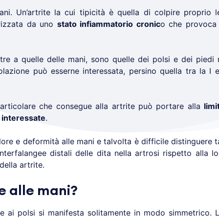
ni. Un’artrite la cui tipicità è quella di colpire proprio l
rizzata da uno
stato infiammatorio cronic
o che provoca 
oltre a quelle delle mani, sono quelle dei polsi e dei pied
olazione può esserne interessata, persino quella tra la I e 
articolare che consegue alla artrite può portare alla
lim
i interessate
.
ore e deformità alle mani e talvolta è difficile distinguere t
interfalangee distali delle dita nella artrosi rispetto alla l
della artrite.
te alle mani?
i e ai polsi si manifesta solitamente in modo simmetrico. 