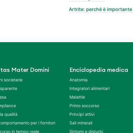
Artrite: perché è importante l
tas Mater Domini
Enciclopedia medica
i societarie
Anatomia
asparente
Integratori alimentari
tesa
Malattie
mpliance
Primo soccorso
la qualità
Principi attivi
comportamento per i fornitori
Sali minerali
corso in tempo reale
Sintomi e disturbi