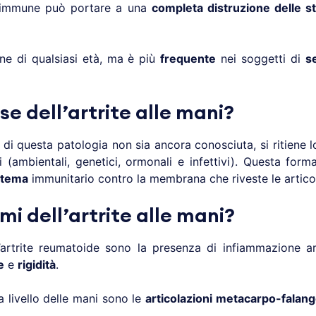
toimmune può portare a una
completa distruzione delle str
one di qualsiasi età, ma è più
frequente
nei soggetti di
s
se dell’artrite alle mani?
 di questa patologia non sia ancora conosciuta, si ritiene 
 (ambientali, genetici, ormonali e infettivi). Questa form
stema
immunitario contro la membrana che riveste le artico
mi dell’artrite alle mani?
l’artrite reumatoide sono la presenza di infiammazione a
e
e
rigidità
.
 a livello delle mani sono le
articolazioni metacarpo-falan