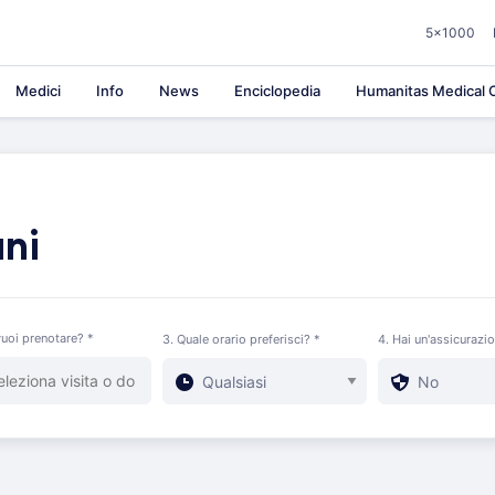
5×1000
Medici
Info
News
Enciclopedia
Humanitas Medical C
ani
uoi prenotare? *
3. Quale orario preferisci? *
4. Hai un'assicurazi