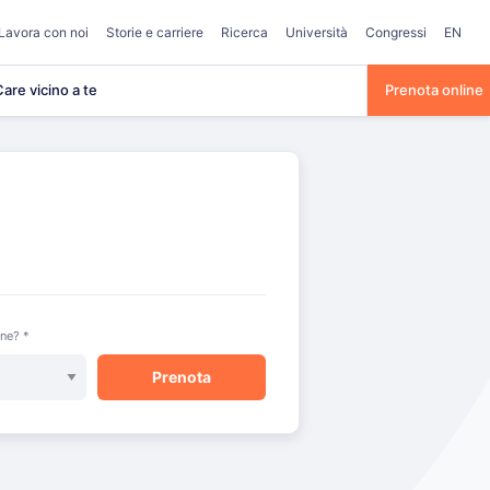
Lavora con noi
Storie e carriere
Ricerca
Università
Congressi
EN
are vicino a te
Prenota online
one? *