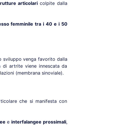
utture articolari
colpite dalla
esso femminile tra i 40 e i 50
lo sviluppo venga favorito dalla
a di artrite viene innescata da
lazioni (membrana sinoviale).
rticolare che si manifesta con
gee
e
interfalangee prossimali
,