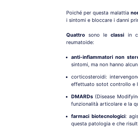
Poiché per questa malattia
non
i sintomi e bloccare i danni pr
Quattro
sono le
classi
in cu
reumatoide:
anti-infiammatori non ster
sintomi, ma non hanno alcun 
corticosteroidi: intervengo
effettuato sotot controllo e 
DMARDs
(Disease Modifying
funzionalità articolare e la 
farmaci biotecnologici
: agi
questa patologia e che risult