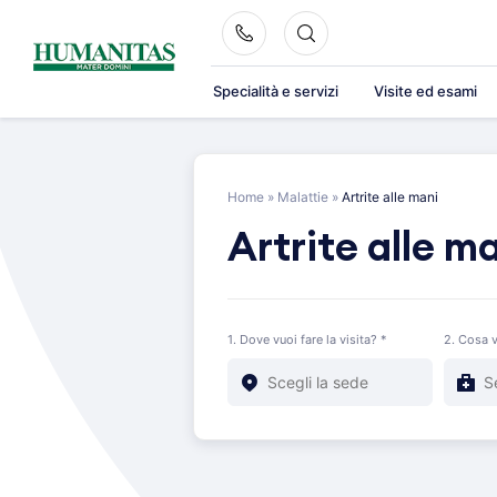
Skip
to
content
Specialità e servizi
Visite ed esami
Home
»
Malattie
»
Artrite alle mani
Artrite alle m
1. Dove vuoi fare la visita? *
2. Cosa v