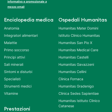
informativo e promozionale a
mezzo email
Enciclopedia medica
Ospedali Humanitas
Anatomia
Humanitas Mater Domini
Integratori alimentari
Istituto Clinico Humanitas
Malattie
Humanitas San Pio X
Primo soccorso
Humanitas Medical Care
Principi attivi
Humanitas Castelli
Sali minerali
Humanitas Gavazzeni
Sintomi e disturbi
Humanitas Cellini
Specialisti
Clinica Fornaca
Strumenti medici
Humanitas Gradenigo
Vitamine
Clinica Sedes Sapientiae
Humanitas Istituto Clinico
Catanese
Prestazioni