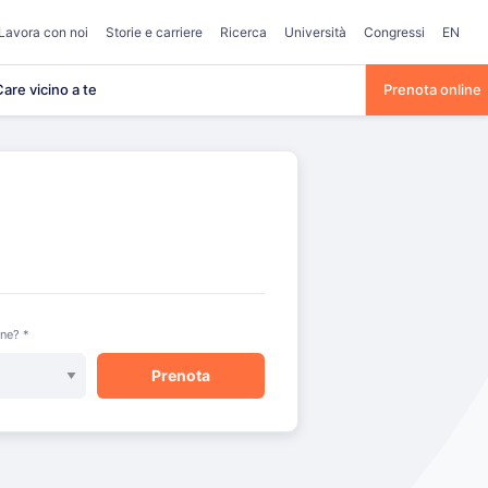
Lavora con noi
Storie e carriere
Ricerca
Università
Congressi
EN
are vicino a te
Prenota online
one? *