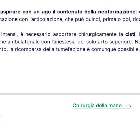
e
aspirare con un ago il conte­nuto della neoformazione
:
azione con l’articolazio­ne, che può quindi, prima o poi, ri
 intensi, è necessario asportare chirurgi­camente la
cisti
.
ime ambulatoriale con l’anestesia del solo arto superiore. No
ento, la ricomparsa della tumefazione è comunque possibile,
Chirurgia della mano