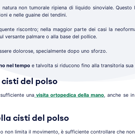
 natura non tumorale ripie­na di liquido sinoviale. Questo l
ioni e nelle guaine dei tendini.
quente riscontro; nella maggior parte dei casi la neofo
 versan­te palmare o alla base del pollice.
ssere doloro­se, specialmente dopo uno sforzo.
­no nel tempo
e talvolta si riducono fino alla transitoria su
cisti del polso
sufficiente una
visi­ta ortopedica della mano
, anche se in
la cisti del polso
 non limita il movimento, è sufficiente controllare che no