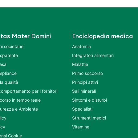
tas Mater Domini
Enciclopedia medica
i societarie
Anatomia
asparente
Integratori alimentari
tesa
Malattie
mpliance
Primo soccorso
la qualità
Principi attivi
comportamento per i fornitori
Sali minerali
corso in tempo reale
Sintomi e disturbi
icurezza e Ambiente
Specialisti
licy
Strumenti medici
icy
Vitamine
nsi Cookie