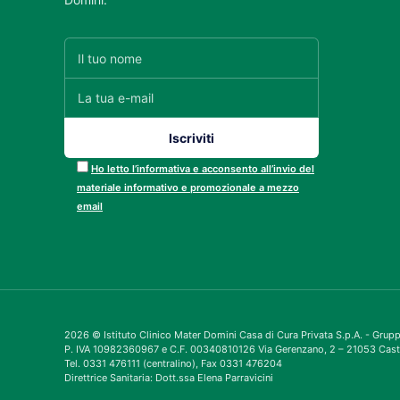
Ho letto l’informativa e acconsento all’invio del
materiale informativo e promozionale a mezzo
email
2026 © Istituto Clinico Mater Domini Casa di Cura Privata S.p.A. - Gru
P. IVA 10982360967 e C.F. 00340810126 Via Gerenzano, 2 – 21053 Cast
Tel. 0331 476111 (centralino), Fax 0331 476204
Direttrice Sanitaria: Dott.ssa Elena Parravicini