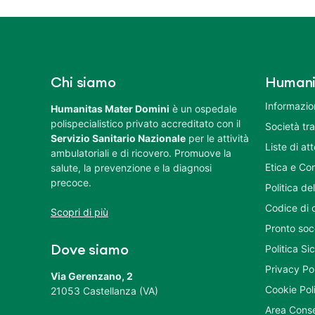
Chi siamo
Humani
Informazion
Humanitas Mater Domini
è un ospedale
polispecialistico privato accreditato con il
Società tr
Servizio Sanitario Nazionale
per le attività
Liste di at
ambulatoriali e di ricovero. Promuove la
Etica e Co
salute, la prevenzione e la diagnosi
precoce.
Politica del
Codice di 
Scopri di più
Pronto soc
Politica S
Dove siamo
Privacy Po
Via Gerenzano, 2
Cookie Pol
21053 Castellanza (VA)
Area Conse