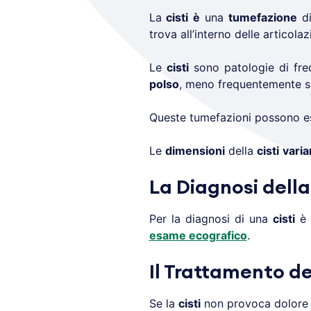
La
cisti
è
una
tumefazione
di
trova all’interno delle articolaz
Le
cisti
sono patologie di fre
polso
, meno frequentemente sul
Queste tumefazio­ni possono e
Le
dimensioni
della
cisti
varia
La Diagnosi della 
Per la diagnosi di una
cisti
è 
esame ecografico
.
Il Trattamento del
Se la
cisti
non provoca dolore o