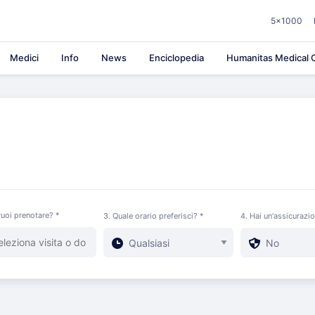
5×1000
Medici
Info
News
Enciclopedia
Humanitas Medical C
uoi prenotare? *
3. Quale orario preferisci? *
4. Hai un'assicurazi