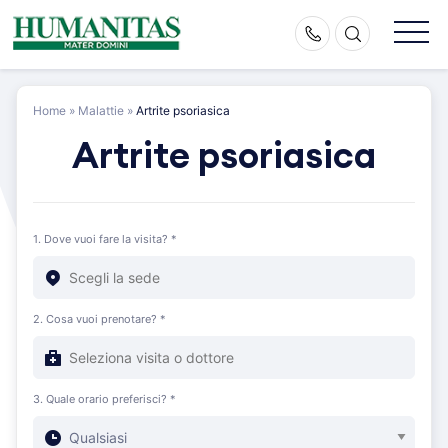
Skip
to
content
Home
»
Malattie
»
Artrite psoriasica
Artrite psoriasica
1. Dove vuoi fare la visita? *
2. Cosa vuoi prenotare? *
3. Quale orario preferisci? *