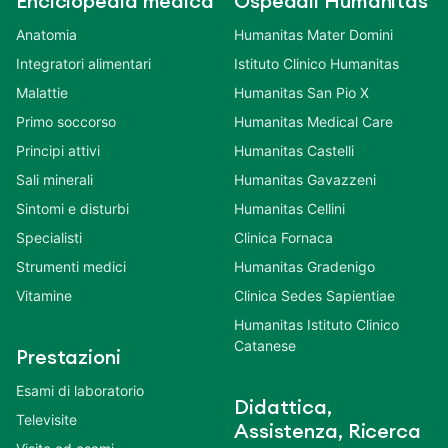
Enciclopedia medica
Ospedali Humanitas
Anatomia
Humanitas Mater Domini
Integratori alimentari
Istituto Clinico Humanitas
Malattie
Humanitas San Pio X
Primo soccorso
Humanitas Medical Care
Principi attivi
Humanitas Castelli
Sali minerali
Humanitas Gavazzeni
Sintomi e disturbi
Humanitas Cellini
Specialisti
Clinica Fornaca
Strumenti medici
Humanitas Gradenigo
Vitamine
Clinica Sedes Sapientiae
Humanitas Istituto Clinico
Catanese
Prestazioni
Esami di laboratorio
Didattica,
Televisite
Assistenza, Ricerca