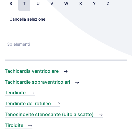
S
T
U
V
W
X
Y
Z
Cancella selezione
30 elementi
Tachicardia ventricolare
Tachicardie sopraventricolari
Tendinite
Tendinite del rotuleo
Tenosinovite stenosante (dito a scatto)
Tiroidite