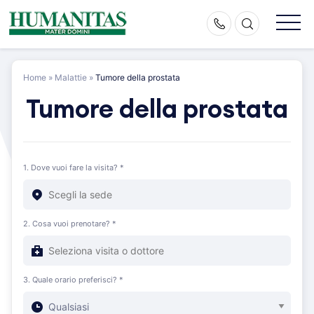
Skip
to
content
Home
»
Malattie
»
Tumore della prostata
Tumore della prostata
1. Dove vuoi fare la visita? *
2. Cosa vuoi prenotare? *
3. Quale orario preferisci? *