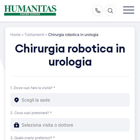
Skip
to
content
Home
»
Trattamenti
»
Chirurgia robotica in urologia
Chirurgia robotica in
urologia
1. Dove vuoi fare la visita? *
2. Cosa vuoi prenotare? *
3. Quale orario preferisci? *