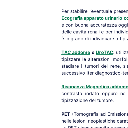
Per stabilire l’eventuale pres
Ecografia apparato urinario 
e con buona accuratezza oggi è
delle cavità renali e per indiv
è in grado di individuare o tipi
TAC addome
o
UroTAC
: utili
tipizzare le alterazioni morfo
stadiare i tumori del rene, s
successivo iter diagnostico-te
Risonanza Magnetica addom
contrasto iodato oppure nei 
tipizzazione del tumore.
PET
(Tomografia ad Emissione 
nelle lesioni neoplastiche cara
La PET viene eseguita presso 