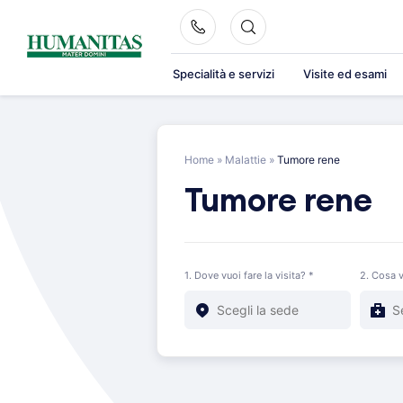
Skip
to
content
Specialità e servizi
Visite ed esami
Home
»
Malattie
»
Tumore rene
Tumore rene
1. Dove vuoi fare la visita? *
2. Cosa v