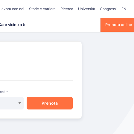
Lavora con noi
Storie e carriere
Ricerca
Università
Congressi
EN
are vicino a te
Prenota online
one? *