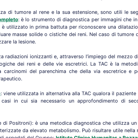
enza di tumore al rene e la sua estensione, sono utili le s
completo
: è lo strumento di diagnostica per immagini che in
 utilizzato in prima battuta per riconoscere una dilatazi
iduare masse solide o cistiche dei reni. Nel caso di tumore 
zzare la lesione.
zza radiazioni ionizzanti e, a
ttraverso l’impiego del mezzo d
logiche dei reni e delle vie escretrici. La TAC è
la metodi
ia carcinomi del parenchima che della via escretrice e pe
rapeutico.
e
: viene utilizzata in alternativa alla TAC qualora il paziente
casi in cui sia necessario un approfondimento di seco
di Positroni): è una metodica diagnostica che utilizza u
tterizzate da elevato metabolismo. Può risultare utile nella 
gli ospedali del Gruppo:
Istituto Clinico Humanitas a Rozz