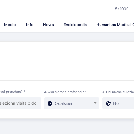
5×1000
Medici
Info
News
Enciclopedia
Humanitas Medical C
uoi prenotare? *
3. Quale orario preferisci? *
4. Hai un'assicurazi