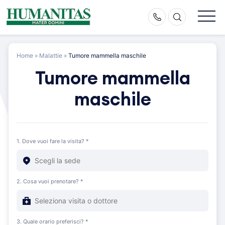
Skip
to
content
Home
»
Malattie
»
Tumore mammella maschile
Tumore mammella
maschile
1. Dove vuoi fare la visita? *
2. Cosa vuoi prenotare? *
3. Quale orario preferisci? *