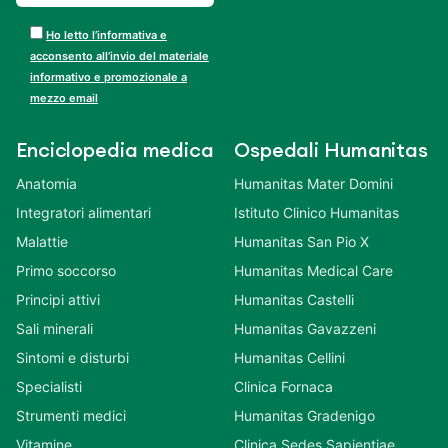
Ho letto l’informativa e
acconsento all’invio del materiale
informativo e promozionale a
mezzo email
Enciclopedia medica
Ospedali Humanitas
Anatomia
Humanitas Mater Domini
Integratori alimentari
Istituto Clinico Humanitas
Malattie
Humanitas San Pio X
Primo soccorso
Humanitas Medical Care
Principi attivi
Humanitas Castelli
Sali minerali
Humanitas Gavazzeni
Sintomi e disturbi
Humanitas Cellini
Specialisti
Clinica Fornaca
Strumenti medici
Humanitas Gradenigo
Vitamine
Clinica Sedes Sapientiae