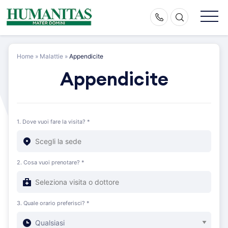
Skip
to
content
Home
»
Malattie
»
Appendicite
Appendicite
1. Dove vuoi fare la visita? *
2. Cosa vuoi prenotare? *
3. Quale orario preferisci? *