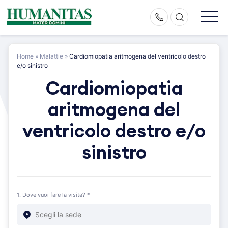
Skip
to
content
Home
»
Malattie
»
Cardiomiopatia aritmogena del ventricolo destro
e/o sinistro
Cardiomiopatia
aritmogena del
ventricolo destro e/o
sinistro
1. Dove vuoi fare la visita? *