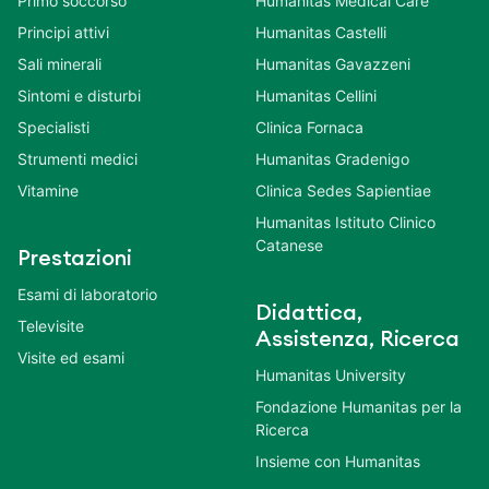
Primo soccorso
Humanitas Medical Care
Principi attivi
Humanitas Castelli
Sali minerali
Humanitas Gavazzeni
Sintomi e disturbi
Humanitas Cellini
Specialisti
Clinica Fornaca
Strumenti medici
Humanitas Gradenigo
Vitamine
Clinica Sedes Sapientiae
Humanitas Istituto Clinico
Catanese
Prestazioni
Esami di laboratorio
Didattica,
Televisite
Assistenza, Ricerca
Visite ed esami
Humanitas University
Fondazione Humanitas per la
Ricerca
Insieme con Humanitas