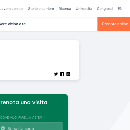
Lavora con noi
Storie e carriere
Ricerca
Università
Congressi
EN
are vicino a te
Prenota online
renota una visita
. DOVE VUOI FARE LA VISITA? *