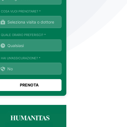
. COSA VUOI PRENOTARE? *
. QUALE ORARIO PREFERISCI? *
. HAI UN'ASSICURAZIONE? *