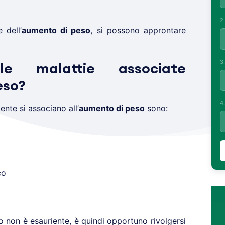
2
e dell’
aumento di peso
, si possono approntare
3
e malattie associate
eso?
4
nte si associano all’
aumento di peso
sono:
co
 non è esauriente, è quindi opportuno rivolgersi