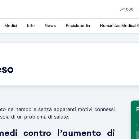
5×1000
Medici
Info
News
Enciclopedia
Humanitas Medical C
eso
ato nel tempo e senza apparenti motivi connessi
P
spia di un problema di salute.
1
medi contro l’aumento di