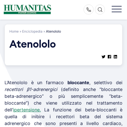
Skip
to
content
Home
»
Enciclopedia
»
Atenololo
Atenololo
L’Atenololo è un farmaco
bloccante
, selettivo dei
recettori β1-adrenergici
(definito anche “bloccante
beta-adrenergico” o più semplicemente “beta-
bloccante”) che viene utilizzato nel trattamento
dell’
ipertensione.
La funzione dei beta-bloccanti è
quella di inibire i recettori beta del sistema
adrenergico che sono presenti a livello cardiaco,