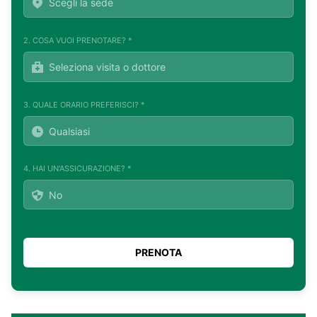
2. COSA VUOI PRENOTARE? *
3. QUALE ORARIO PREFERISCI? *
4. HAI UN'ASSICURAZIONE? *