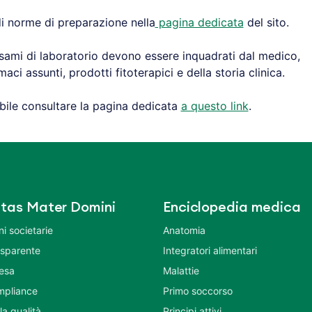
 di norme di preparazione nella
pagina dedicata
del sito.
i esami di laboratorio devono essere inquadrati dal medico,
ci assunti, prodotti fitoterapici e della storia clinica.
ibile consultare la pagina dedicata
a questo link
.
tas Mater Domini
Enciclopedia medica
i societarie
Anatomia
asparente
Integratori alimentari
tesa
Malattie
mpliance
Primo soccorso
la qualità
Principi attivi