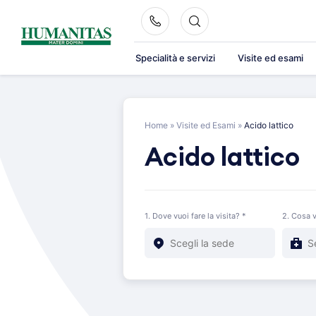
Skip
to
content
Specialità e servizi
Visite ed esami
Home
»
Visite ed Esami
»
Acido lattico
Acido lattico
1. Dove vuoi fare la visita? *
2. Cosa v