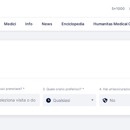
5×1000
Medici
Info
News
Enciclopedia
Humanitas Medical C
uoi prenotare? *
3. Quale orario preferisci? *
4. Hai un'assicurazi