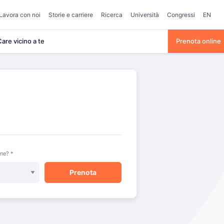
Lavora con noi
Storie e carriere
Ricerca
Università
Congressi
EN
are vicino a te
Prenota online
one? *