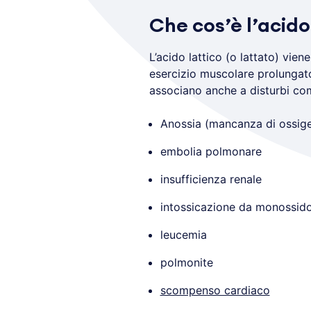
Che cos’è l’acido
L’acido lattico (o lattato) vie
esercizio muscolare prolungato.
associano anche a disturbi co
Anossia (mancanza di ossig
embolia polmonare
insufficienza renale
intossicazione da monossido 
leucemia
polmonite
scompenso cardiaco