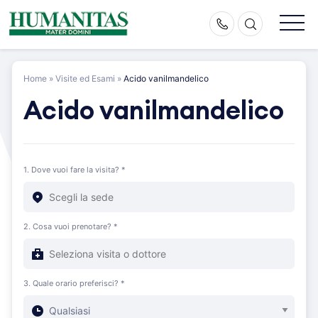
Skip
to
content
Home
»
Visite ed Esami
»
Acido vanilmandelico
Acido vanilmandelico
1. Dove vuoi fare la visita? *
2. Cosa vuoi prenotare? *
3. Quale orario preferisci? *