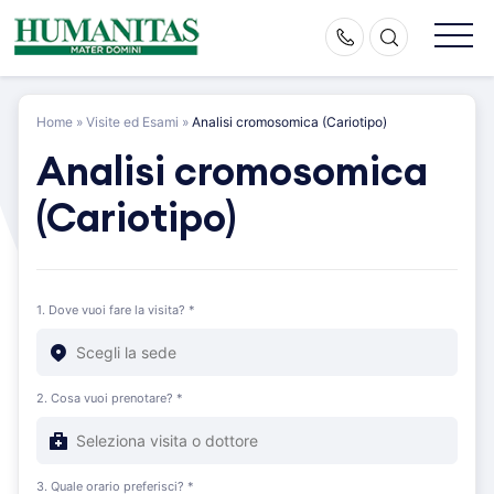
Skip
to
content
Home
»
Visite ed Esami
»
Analisi cromosomica (Cariotipo)
Analisi cromosomica
(Cariotipo)
1. Dove vuoi fare la visita? *
2. Cosa vuoi prenotare? *
3. Quale orario preferisci? *