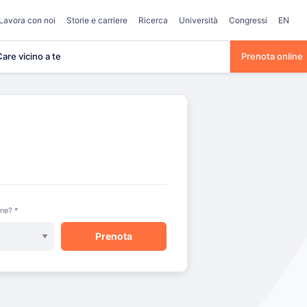
Lavora con noi
Storie e carriere
Ricerca
Università
Congressi
EN
are vicino a te
Prenota online
one? *