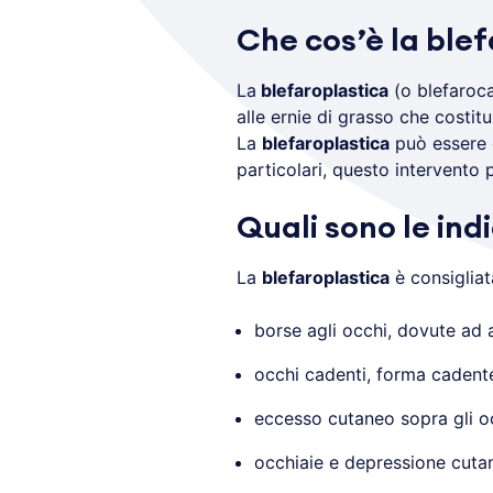
Che cos’è la ble
La
blefaroplastica
(o blefaroca
alle ernie di grasso che costit
La
blefaroplastica
può essere e
particolari, questo intervento
Quali sono le ind
La
blefaroplastica
è consigliat
borse agli occhi, dovute ad
occhi cadenti, forma cadente
eccesso cutaneo sopra gli o
occhiaie e depressione cutan