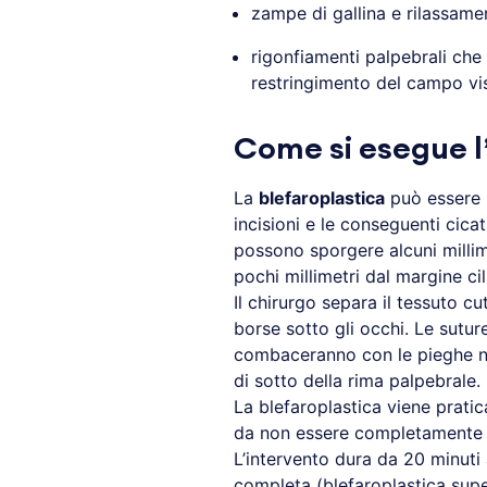
zampe di gallina e rilassam
rigonfiamenti palpebrali che
restringimento del campo vi
Come si esegue l
La
blefaroplastica
può essere p
incisioni e le conseguenti cicat
possono sporgere alcuni millimet
pochi millimetri dal margine cili
Il chirurgo separa il tessuto 
borse sotto gli occhi. Le sutu
combaceranno con le pieghe natu
di sotto della rima palpebrale.
La blefaroplastica viene prati
da non essere completamente vi
L’intervento dura da 20 minuti 
completa (blefaroplastica supe