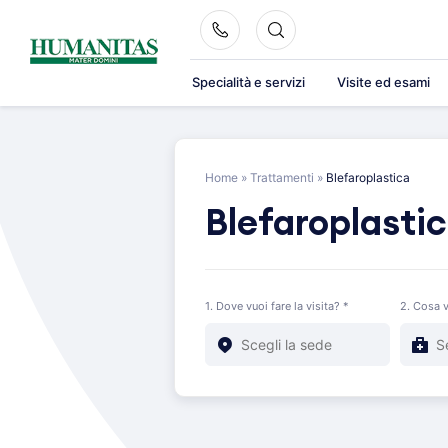
Skip
to
content
Specialità e servizi
Visite ed esami
Home
»
Trattamenti
»
Blefaroplastica
Blefaroplasti
1. Dove vuoi fare la visita? *
2. Cosa v