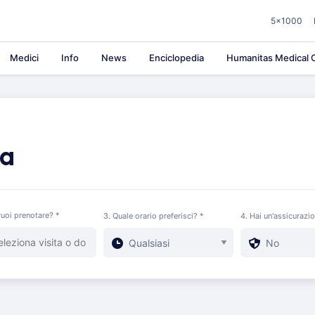
5×1000
Medici
Info
News
Enciclopedia
Humanitas Medical C
ca
uoi prenotare? *
3. Quale orario preferisci? *
4. Hai un'assicurazi