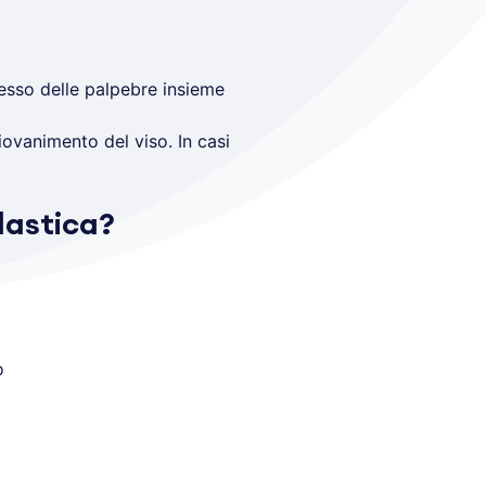
cesso delle palpebre insieme
iovanimento del viso. In casi
plastica?
o