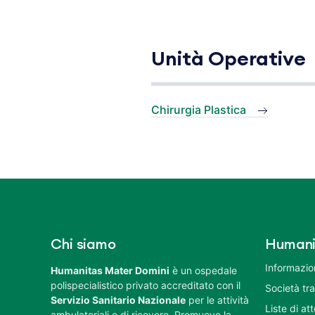
Unità Operative
Chirurgia Plastica
Chi siamo
Humani
Informazion
Humanitas Mater Domini
è un ospedale
polispecialistico privato accreditato con il
Società tr
Servizio Sanitario Nazionale
per le attività
Liste di at
ambulatoriali e di ricovero. Promuove la