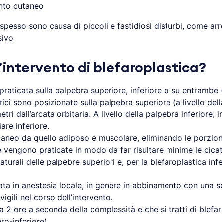
ento cutaneo
 spesso sono causa di piccoli e fastidiosi disturbi, come ar
sivo
’intervento di blefaroplastica?
raticata sulla palpebra superiore, inferiore o su entrambe 
rici sono posizionate sulla palpebra superiore (a livello del
ri dall’arcata orbitaria. A livello della palpebra inferiore, i
are inferiore.
cutaneo da quello adiposo e muscolare, eliminando le porzio
re vengono praticate in modo da far risultare minime le cica
rali delle palpebre superiori e, per la blefaroplastica infe
cata in anestesia locale, in genere in abbinamento con un
gili nel corso dell’intervento.
a 2 ore a seconda della complessità e che si tratti di blefar
ro-inferiore).