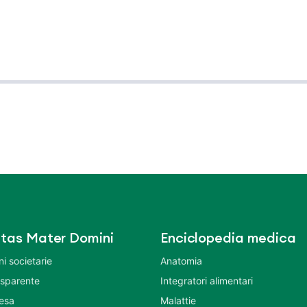
tas Mater Domini
Enciclopedia medica
i societarie
Anatomia
asparente
Integratori alimentari
tesa
Malattie