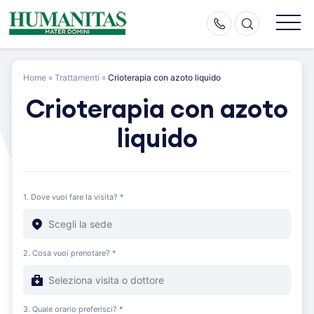
Skip
to
content
Home
»
Trattamenti
»
Crioterapia con azoto liquido
Crioterapia con azoto
liquido
1. Dove vuoi fare la visita? *
2. Cosa vuoi prenotare? *
3. Quale orario preferisci? *