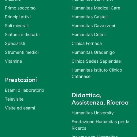
Primo soccorso
Humanitas Medical Care
Principi attivi
Humanitas Castelli
Sali minerali
Humanitas Gavazzeni
Sintomi e disturbi
Humanitas Cellini
Specialisti
Clinica Fornaca
Strumenti medici
Humanitas Gradenigo
Vitamine
Clinica Sedes Sapientiae
Humanitas Istituto Clinico
Catanese
Prestazioni
Esami di laboratorio
Didattica,
Televisite
Assistenza, Ricerca
Visite ed esami
Humanitas University
Fondazione Humanitas per la
Ricerca
Insieme con Humanitas