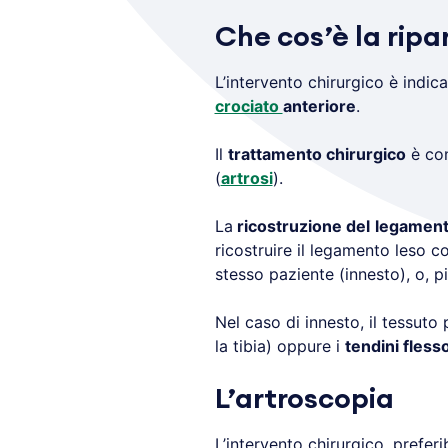
Che cos’è la rip
L’intervento chirurgico è indic
crociato
anteriore
.
Il
trattamento chirurgico
è con
(
artrosi
).
La
ricostruzione del
legament
ricostruire il legamento leso 
stesso paziente (innesto), o, p
Nel caso di innesto, il tessuto
la tibia) oppure i
tendini fless
L’artroscopia
L’intervento chirurgico, prefe