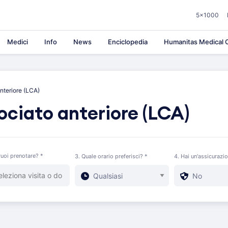
5×1000
Medici
Info
News
Enciclopedia
Humanitas Medical C
nteriore (LCA)
ciato anteriore (LCA)
uoi prenotare? *
3. Quale orario preferisci? *
4. Hai un'assicurazi