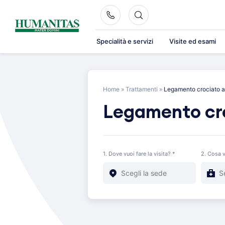
Skip
to
content
Specialità e servizi
Visite ed esami
Home
»
Trattamenti
»
Legamento crociato a
Legamento cro
1. Dove vuoi fare la visita? *
2. Cosa v