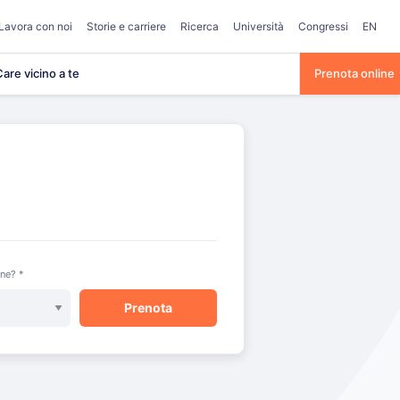
Lavora con noi
Storie e carriere
Ricerca
Università
Congressi
EN
are vicino a te
Prenota online
one? *