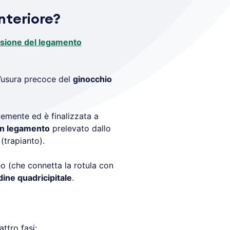
nteriore?
esione del legamento
 l’usura precoce del
ginocchio
emente ed è finalizzata a
un legamento
prelevato dallo
(trapianto).
eo (che connetta la rotula con
dine quadricipitale
.
ttro fasi: