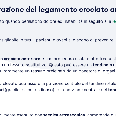
arazione del legamento crociato a
ato quando persistono dolore ed instabilità in seguito alla
l
sigliabile in tutti i pazienti giovani allo scopo di prevenire
o crociato anteriore
è una procedura usata molto frequent
con un tessuto sostitutivo. Questo può essere un
tendine o 
iù raramente un tessuto prelevato da un donatore di organi 
 prelevato può essere la porzione centrale del tendine rotul
ori
(gracile e semitendinoso), o la porzione centrale del
ten
ribilmente eseguito con
tecnica artroscopica
, comprende qua