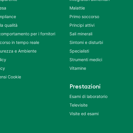
tesa
Malattie
mpliance
Primo soccorso
la qualità
Principi attivi
comportamento per i fornitori
Sali minerali
corso in tempo reale
Sintomi e disturbi
icurezza e Ambiente
Specialisti
licy
Strumenti medici
icy
Vitamine
nsi Cookie
Prestazioni
Esami di laboratorio
Televisite
Visite ed esami