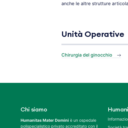
anche le altre strutture articol
Unità Operative
Chirurgia del ginocchio
Chi siamo
Humani
Informazion
Humanitas Mater Domini
è un ospedale
polispecialistico privato accreditato con il
Società tr