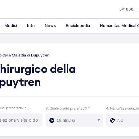
5×1000
Medici
Info
News
Enciclopedia
Humanitas Medical C
o della Malattia di Dupuytren
hirurgico della
upuytren
uoi prenotare? *
3. Quale orario preferisci? *
4. Hai un'assicurazi