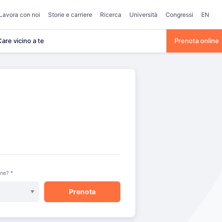
Lavora con noi
Storie e carriere
Ricerca
Università
Congressi
EN
are vicino a te
Prenota online
one? *