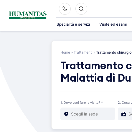
Skip
to
content
Specialità e servizi
Visite ed esami
Home
»
Trattamenti
»
Trattamento chirurgic
Trattamento c
Malattia di D
1. Dove vuoi fare la visita? *
2. Cosa v