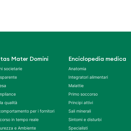
tas Mater Domini
Enciclopedia medica
i societarie
Anatomia
asparente
Integratori alimentari
tesa
Malattie
mpliance
Primo soccorso
la qualità
Principi attivi
comportamento per i fornitori
Sali minerali
corso in tempo reale
Sintomi e disturbi
icurezza e Ambiente
Specialisti