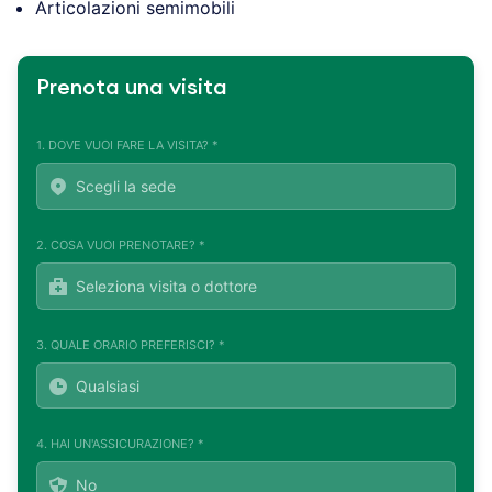
Articolazioni semimobili
Prenota una visita
1. DOVE VUOI FARE LA VISITA? *
2. COSA VUOI PRENOTARE? *
3. QUALE ORARIO PREFERISCI? *
4. HAI UN'ASSICURAZIONE? *