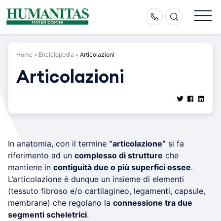
Skip
to
content
Home
»
Enciclopedia
»
Articolazioni
Articolazioni
In anatomia, con il termine
“articolazione”
si fa
riferimento ad un
complesso di strutture
che
mantiene in
contiguità due o più superfici ossee
.
L’articolazione è dunque un insieme di elementi
(tessuto fibroso e/o cartilagineo, legamenti, capsule,
membrane) che regolano la
connessione tra due
segmenti scheletrici
.