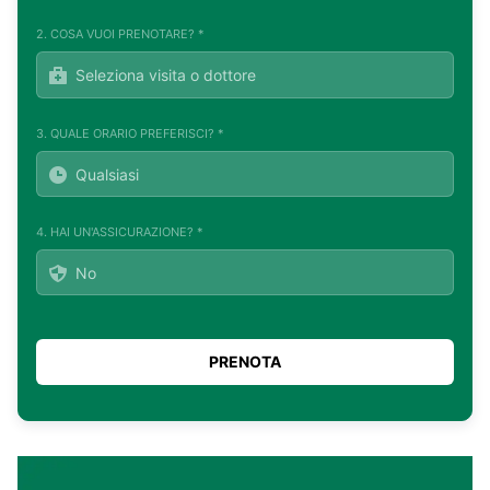
2. COSA VUOI PRENOTARE? *
3. QUALE ORARIO PREFERISCI? *
4. HAI UN'ASSICURAZIONE? *