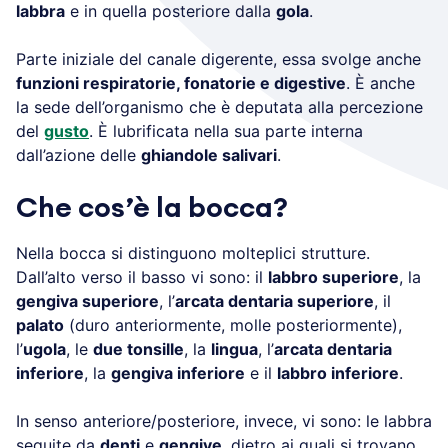
labbra
e in quella posteriore dalla
gola
.
Parte iniziale del canale digerente, essa svolge anche
funzioni respiratorie, fonatorie e digestive
. È anche
la sede dell’organismo che è deputata alla percezione
del
gusto
. È lubrificata nella sua parte interna
dall’azione delle
ghiandole salivari
.
Che cos’è la bocca?
Nella bocca si distinguono molteplici strutture.
Dall’alto verso il basso vi sono: il
labbro superiore
, la
gengiva superiore
, l’
arcata dentaria superiore
, il
palato
(duro anteriormente, molle posteriormente),
l’
ugola
, le
due tonsille
, la
lingua
, l’
arcata dentaria
inferiore
, la
gengiva inferiore
e il
labbro inferiore
.
In senso anteriore/posteriore, invece, vi sono: le labbra
seguite da
denti
e
gengive
, dietro ai quali si trovano