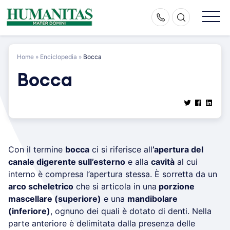
Skip
to
content
Home
»
Enciclopedia
»
Bocca
Bocca
Con il termine
bocca
ci si riferisce all
’apertura del
canale digerente sull’esterno
e alla
cavità
al cui
interno è compresa l’apertura stessa. È sorretta da un
arco scheletrico
che si articola in una
porzione
mascellare (superiore)
e una
mandibolare
(inferiore)
, ognuno dei quali è dotato di denti. Nella
parte anteriore è delimitata dalla presenza delle