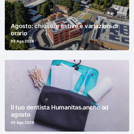
Agosto: chiusure estive e variazioni di
orario
03 Ago 2026
Il tuo dentista Humanitas anche ad
agosto
03 Ago 2026