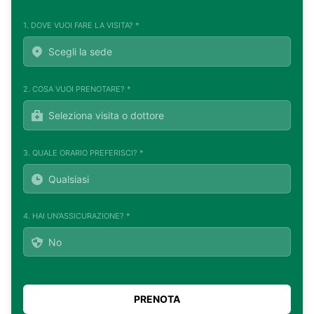
1. DOVE VUOI FARE LA VISITA? *
2. COSA VUOI PRENOTARE? *
3. QUALE ORARIO PREFERISCI? *
4. HAI UN'ASSICURAZIONE? *