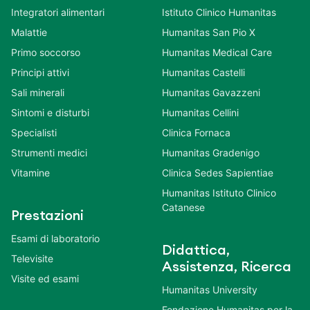
Integratori alimentari
Istituto Clinico Humanitas
Malattie
Humanitas San Pio X
Primo soccorso
Humanitas Medical Care
Principi attivi
Humanitas Castelli
Sali minerali
Humanitas Gavazzeni
Sintomi e disturbi
Humanitas Cellini
Specialisti
Clinica Fornaca
Strumenti medici
Humanitas Gradenigo
Vitamine
Clinica Sedes Sapientiae
Humanitas Istituto Clinico
Catanese
Prestazioni
Esami di laboratorio
Didattica,
Televisite
Assistenza, Ricerca
Visite ed esami
Humanitas University
Fondazione Humanitas per la