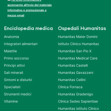
acconsento all’invio del materiale
informativo e promozionale a
mezzo email
Enciclopedia medica
Ospedali Humanitas
Anatomia
Humanitas Mater Domini
Integratori alimentari
Istituto Clinico Humanitas
Malattie
Humanitas San Pio X
Primo soccorso
Humanitas Medical Care
Principi attivi
Humanitas Castelli
Sali minerali
Humanitas Gavazzeni
Sintomi e disturbi
Humanitas Cellini
Specialisti
Clinica Fornaca
Strumenti medici
Humanitas Gradenigo
Vitamine
Clinica Sedes Sapientiae
Humanitas Istituto Clinico