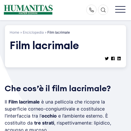
Skip
to
content
Home
»
Enciclopedia
»
Film lacrimale
Film lacrimale
Che cos’è il film lacrimale?
Il
Film lacrimale
è una pellicola che ricopre la
superficie corneo-congiuntivale e costituisce
l’interfaccia tra l’
occhio
e l’ambiente esterno. È
costituito da
tre strati
, rispettivamente: lipidico,
acquoso e mucoso.