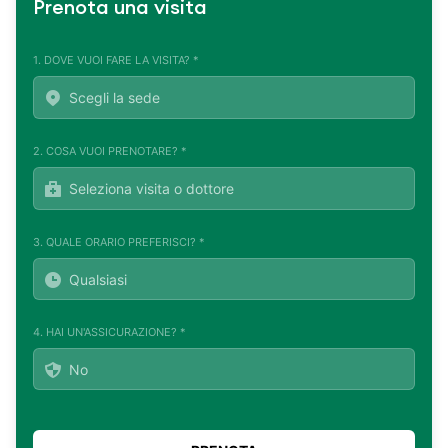
Prenota una visita
1. DOVE VUOI FARE LA VISITA? *
2. COSA VUOI PRENOTARE? *
3. QUALE ORARIO PREFERISCI? *
4. HAI UN'ASSICURAZIONE? *