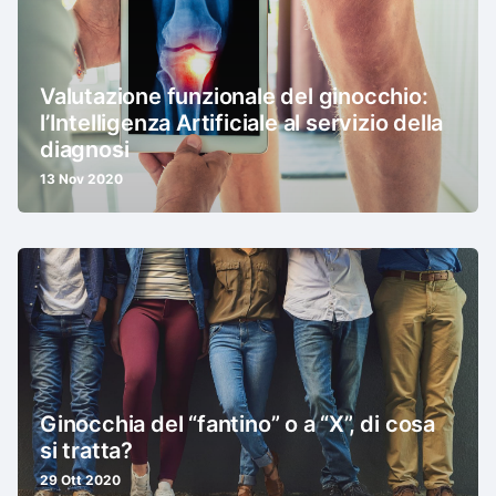
Valutazione funzionale del ginocchio:
l’Intelligenza Artificiale al servizio della
diagnosi
13 Nov 2020
Ginocchia del “fantino” o a “X”, di cosa
si tratta?
29 Ott 2020