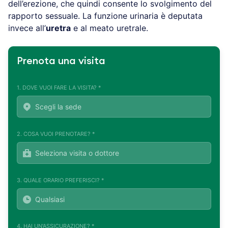
dell’erezione, che quindi consente lo svolgimento del
rapporto sessuale. La funzione urinaria è deputata
invece all’
uretra
e al meato uretrale.
Prenota una visita
1. DOVE VUOI FARE LA VISITA? *
2. COSA VUOI PRENOTARE? *
3. QUALE ORARIO PREFERISCI? *
4. HAI UN'ASSICURAZIONE? *