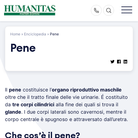
Skip
to
content
Home
»
Enciclopedia
»
Pene
Pene
Il
pene
costituisce l’
organo riproduttivo maschile
oltre che il tratto finale delle vie urinarie. É costituito
da
tre corpi cilindrici
alla fine dei quali si trova il
glande
. I due corpi laterali sono cavernosi, mentre il
corpo centrale è spugnoso e attraversato dall’uretra.
Che cos’è il pene?