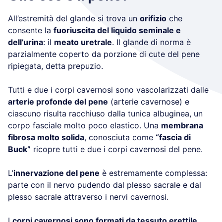
All’estremità del glande si trova un
orifizio
che
consente la
fuoriuscita del liquido seminale e
dell’urina
: il
meato uretrale
. Il glande di norma è
parzialmente coperto da porzione di cute del pene
ripiegata, detta prepuzio.
Tutti e due i corpi cavernosi sono vascolarizzati dalle
arterie profonde del pene
(arterie cavernose) e
ciascuno risulta racchiuso dalla tunica albuginea, un
corpo fasciale molto poco elastico. Una
membrana
fibrosa molto solida
, conosciuta come
“fascia di
Buck”
ricopre tutti e due i corpi cavernosi del pene.
L’
innervazione del pene
è estremamente complessa:
parte con il nervo pudendo dal plesso sacrale e dal
plesso sacrale attraverso i nervi cavernosi.
I
corpi cavernosi sono formati da tessuto erettile
,