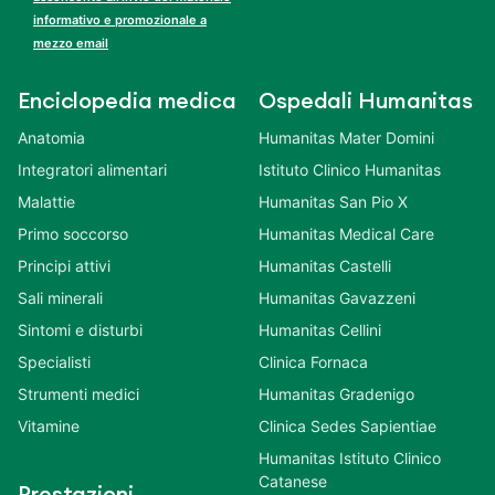
informativo e promozionale a
mezzo email
Enciclopedia medica
Ospedali Humanitas
Anatomia
Humanitas Mater Domini
Integratori alimentari
Istituto Clinico Humanitas
Malattie
Humanitas San Pio X
Primo soccorso
Humanitas Medical Care
Principi attivi
Humanitas Castelli
Sali minerali
Humanitas Gavazzeni
Sintomi e disturbi
Humanitas Cellini
Specialisti
Clinica Fornaca
Strumenti medici
Humanitas Gradenigo
Vitamine
Clinica Sedes Sapientiae
Humanitas Istituto Clinico
Catanese
Prestazioni