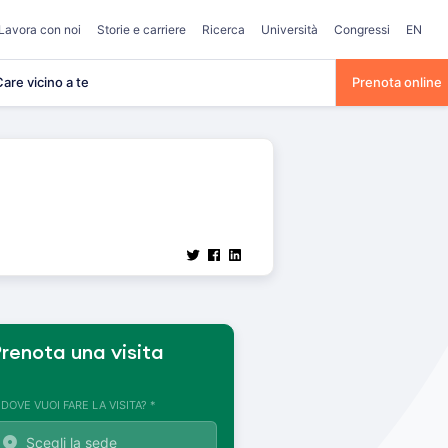
Lavora con noi
Storie e carriere
Ricerca
Università
Congressi
EN
are vicino a te
Prenota online
renota una visita
. DOVE VUOI FARE LA VISITA? *