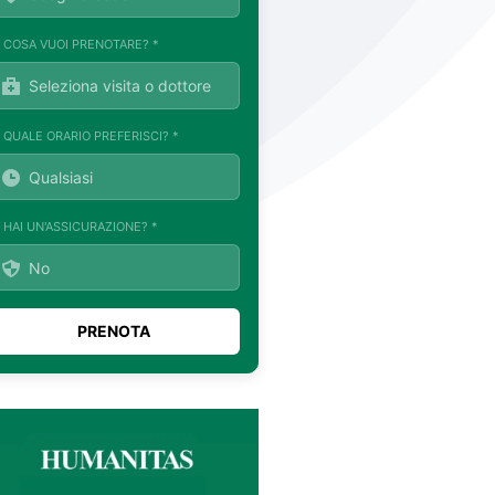
. COSA VUOI PRENOTARE? *
. QUALE ORARIO PREFERISCI? *
. HAI UN'ASSICURAZIONE? *