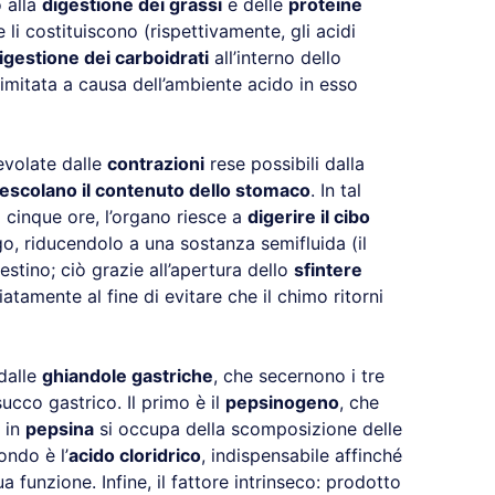
 alla
digestione dei grassi
e delle
proteine
i costituiscono (rispettivamente, gli acidi
igestione dei carboidrati
all’interno dello
mitata a causa dell’ambiente acido in esso
volate dalle
contrazioni
rese possibili dalla
escolano il contenuto dello stomaco
. In tal
cinque ore, l’organo riesce a
digerire il cibo
o, riducendolo a una sostanza semifluida (il
testino; ciò grazie all’apertura dello
sfintere
atamente al fine di evitare che il chimo ritorni
dalle
ghiandole gastriche
, che secernono i tre
cco gastrico. Il primo è il
pepsinogeno
, che
 in
pepsina
si occupa della scomposizione delle
ondo è l’
acido cloridrico
, indispensabile affinché
 funzione. Infine, il fattore intrinseco: prodotto