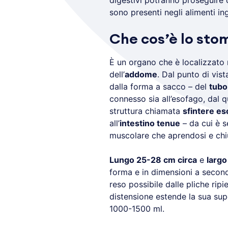
digestivi potranno proseguire 
sono presenti negli alimenti ing
Che cos’è lo sto
È un organo che è localizzato n
dell’
addome
. Dal punto di vis
dalla forma a sacco – del
tubo
connesso sia all’esofago, dal q
struttura chiamata
sfintere es
all’
intestino tenue
– da cui è 
muscolare che aprendosi e chi
Lungo 25-28 cm circa
e
largo
forma e in dimensioni a second
reso possibile dalle pliche rip
distensione estende la sua sup
1000-1500 ml.