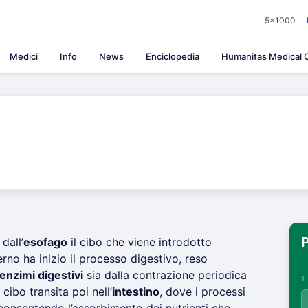
5×1000
Medici
Info
News
Enciclopedia
Humanitas Medical C
dall’
esofago
il cibo che viene introdotto
P
terno ha inizio il processo digestivo, reso
enzimi digestivi
sia dalla contrazione periodica
1
cibo transita poi nell’
intestino
, dove i processi