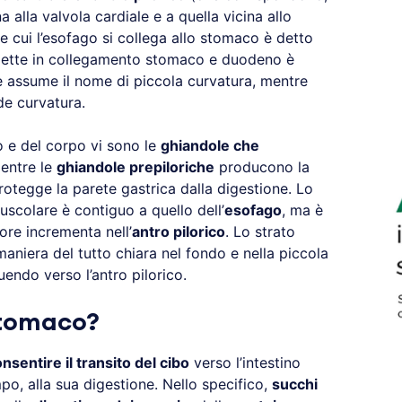
a alla valvola cardiale e a quella vicina allo
ite cui l’esofago si collega allo stomaco è detto
e mette in collegamento stomaco e duodeno è
e assume il nome di piccola curvatura, mentre
de curvatura.
 e del corpo vi sono le
ghiandole che
mentre le
ghiandole prepiloriche
producono la
tegge la parete gastrica dalla digestione. Lo
uscolare è contiguo a quello dell’
esofago
, ma è
ore incrementa nell’
antro pilorico
. Lo strato
maniera del tutto chiara nel fondo e nella piccola
endo verso l’antro pilorico.
stomaco?
nsentire il transito del cibo
verso l’intestino
po, alla sua digestione. Nello specifico,
succhi