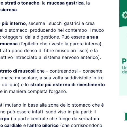
re strati o tonache
: la
mucosa gastrica
, la
 sierosa
.
 più interno
, secerne i succhi gastrici e crea
 dello stomaco, producendo nel contempo il muco
proteggersi dalla digestione. Può essere
a sua
mucosa
(l’epitelio che riveste la parete interna),
rato poco denso di fibre muscolari lisce) e la
ttivo intrecciato al sistema nervoso enterico).
strato di muscoli
che – contraendosi – consente
tonaca muscolare, a sua volta suddivisibile in tre
 e obliquo) e lo
strato più esterno di rivestimento
ge in maniera completa l’organo.
rati mutano in base alla zona dello stomaco che è
o può essere infatti suddiviso in più parti: il
orpo
(la parte centrale che funge da serbatoio
ro cardiale
e
l’antro pilorico
(che corrispondono,