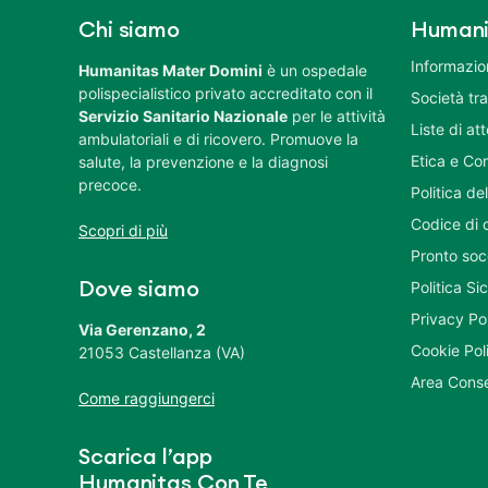
Chi siamo
Humani
Informazion
Humanitas Mater Domini
è un ospedale
polispecialistico privato accreditato con il
Società tr
Servizio Sanitario Nazionale
per le attività
Liste di at
ambulatoriali e di ricovero. Promuove la
Etica e Co
salute, la prevenzione e la diagnosi
precoce.
Politica del
Codice di 
Scopri di più
Pronto soc
Politica S
Dove siamo
Privacy Po
Via Gerenzano, 2
Cookie Pol
21053 Castellanza (VA)
Area Conse
Come raggiungerci
Scarica l’app
Humanitas Con Te