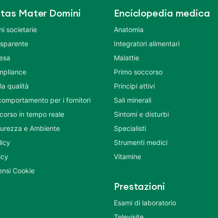
tas Mater Domini
Enciclopedia medica
i societarie
Anatomia
asparente
Integratori alimentari
tesa
Malattie
mpliance
Primo soccorso
la qualità
Principi attivi
comportamento per i fornitori
Sali minerali
corso in tempo reale
Sintomi e disturbi
icurezza e Ambiente
Specialisti
licy
Strumenti medici
icy
Vitamine
nsi Cookie
Prestazioni
Esami di laboratorio
Televisite