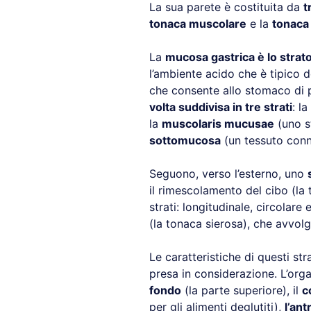
La sua parete è costituita da
t
tonaca muscolare
e la
tonaca
La
mucosa gastrica è lo strato
l’ambiente acido che è tipico
che consente allo stomaco di 
volta suddivisa in tre strati
: la
la
muscolaris mucusae
(uno st
sottomucosa
(un tessuto conne
Seguono, verso l’esterno, uno
il rimescolamento del cibo (la 
strati: longitudinale, circolare
(la tonaca sierosa), che avvol
Le caratteristiche di questi st
presa in considerazione. L’organ
fondo
(la parte superiore), il
c
per gli alimenti deglutiti),
l’ant