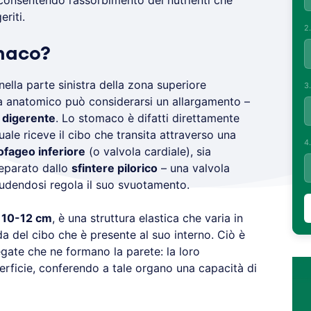
consentendo l’assorbimento dei nutrienti che
eriti.
2
maco?
ella parte sinistra della zona superiore
3
ta anatomico può considerarsi un allargamento –
 digerente
. Lo stomaco è difatti direttamente
uale riceve il cibo che transita attraverso una
4
ofageo inferiore
(o valvola cardiale), sia
separato dallo
sfintere pilorico
– una valvola
udendosi regola il suo svuotamento.
 10-12 cm
, è una struttura elastica che varia in
a del cibo che è presente al suo interno. Ciò è
iegate che ne formano la parete: la loro
erficie, conferendo a tale organo una capacità di