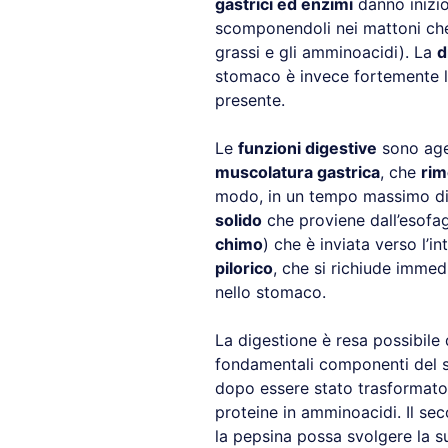
gastrici ed enzimi
danno inizio
scomponendoli nei mattoni che l
grassi e gli amminoacidi). La
d
stomaco è invece fortemente li
presente.
Le
funzioni digestive
sono age
muscolatura gastrica
, che
rim
modo, in un tempo massimo di 
solido
che proviene dall’esofag
chimo
) che è inviata verso l’in
pilorico
, che si richiude immedi
nello stomaco.
La digestione è resa possibile 
fondamentali componenti del su
dopo essere stato trasformato
proteine in amminoacidi. Il sec
la pepsina possa svolgere la sua