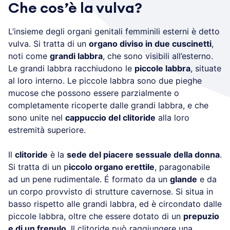
Che cos’è la vulva?
L’insieme degli organi genitali femminili esterni è detto
vulva. Si tratta di un
organo diviso in due cuscinetti
,
noti come
grandi labbra
, che sono visibili all’esterno.
Le grandi labbra racchiudono le
piccole labbra
, situate
al loro interno. Le piccole labbra sono due pieghe
mucose che possono essere parzialmente o
completamente ricoperte dalle grandi labbra, e che
sono unite nel
cappuccio del clitoride
alla loro
estremità superiore.
Il
clitoride
è la
sede del piacere sessuale della donna
.
Si tratta di un p
iccolo organo erettile
, paragonabile
ad un pene rudimentale. É formato da un
glande
e da
un corpo provvisto di strutture cavernose. Si situa in
basso rispetto alle grandi labbra, ed è circondato dalle
piccole labbra, oltre che essere dotato di un
prepuzio
e di un frenulo
. Il clitoride può raggiungere una