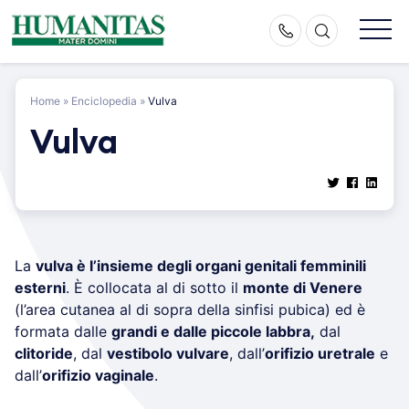
Skip
to
content
Home
»
Enciclopedia
»
Vulva
Vulva
La
vulva è l’insieme degli organi genitali femminili
esterni
. È collocata al di sotto il
monte di Venere
(l’area cutanea al di sopra della sinfisi pubica) ed è
formata dalle
grandi e dalle piccole labbra,
dal
clitoride
, dal
vestibolo vulvare
, dall’
orifizio uretrale
e
dall’
orifizio vaginale
.