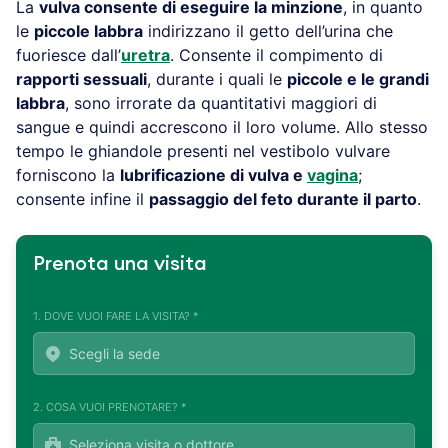
La
vulva consente di eseguire la minzione
, in quanto
le
piccole labbra
indirizzano il getto dell’urina che
fuoriesce dall’
uretra
. Consente il compimento di
rapporti sessuali
, durante i quali le
piccole e le grandi
labbra
, sono irrorate da quantitativi maggiori di
sangue e quindi accrescono il loro volume. Allo stesso
tempo le ghiandole presenti nel vestibolo vulvare
forniscono la
lubrificazione di vulva e
vagina
;
consente infine il
passaggio del feto durante il parto
.
Prenota una visita
1. DOVE VUOI FARE LA VISITA? *
2. COSA VUOI PRENOTARE? *